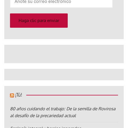
su
correo
electrónico
Haga clic para enviar
¡Tú!
80 años cuidando el trabajo: De la semilla de Rovirosa
al desafío de la precariedad actual