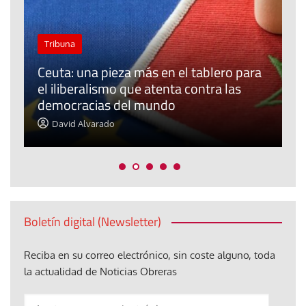
Tribuna
Ceuta: una pieza más en el tablero para
a
el iliberalismo que atenta contra las
democracias del mundo
La
David Alvarado
Boletín digital (Newsletter)
Reciba en su correo electrónico, sin coste alguno, toda
la actualidad de Noticias Obreras
Anote