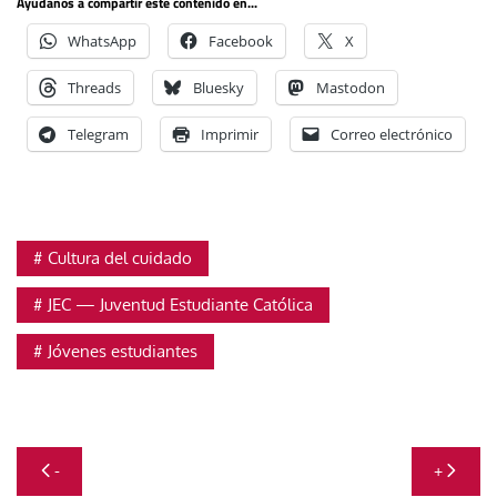
Ayúdanos a compartir este contenido en...
WhatsApp
Facebook
X
Threads
Bluesky
Mastodon
Telegram
Imprimir
Correo electrónico
Cultura del cuidado
JEC — Juventud Estudiante Católica
Jóvenes estudiantes
Navegación
-
+