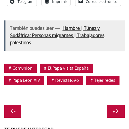
Telegram
Imprimir
Correo electrónico
También puedes leer —
Hambre | Túnez y
Sudáfrica: Personas migrantes | Trabajadores
palestinos
Comunión
El Papa visita España
Papa León XIV
Revista1696
Tejer redes
Navegación
-
+
de