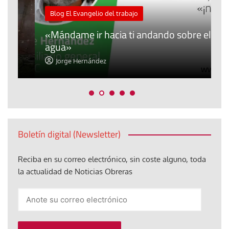
M
Blog El Evangelio del trabajo
A
«Mándame ir hacia ti andando sobre el
d
agua»
t
Jorge Hernández
Boletín digital (Newsletter)
Reciba en su correo electrónico, sin coste alguno, toda
la actualidad de Noticias Obreras
Anote
su
correo