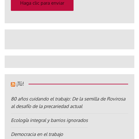
electrónico
Haga clic para enviar
¡Tú!
80 años cuidando el trabajo: De la semilla de Rovirosa
al desafío de la precariedad actual
Ecología integral y barrios ignorados
Democracia en el trabajo