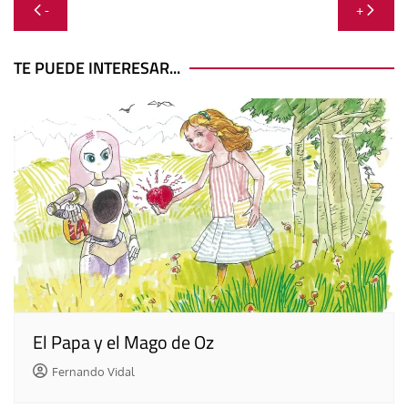
Navegación
-
+
de
entradas
TE PUEDE INTERESAR...
El Papa y el Mago de Oz
Fernando Vidal