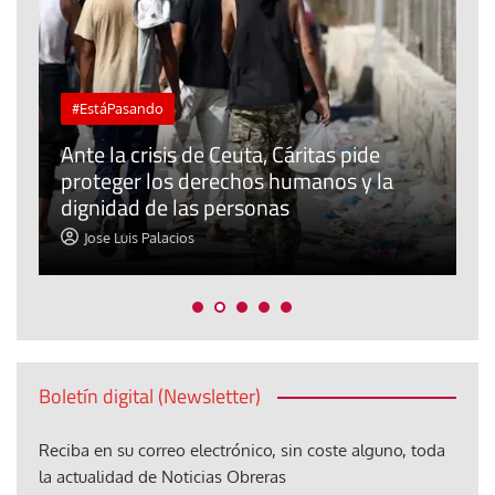
#EstáPasando
L
Ante la crisis de Ceuta, Cáritas pide
j
proteger los derechos humanos y la
t
dignidad de las personas
p
Jose Luis Palacios
Boletín digital (Newsletter)
Reciba en su correo electrónico, sin coste alguno, toda
la actualidad de Noticias Obreras