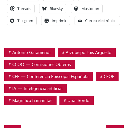
Threads
Bluesky
Mastodon
Telegram
Imprimir
Correo electrónico
Antonio Garamendi
Arzobispo Luis Argüello
CCOO — Comisiones Obreras
CEE — Conferencia Episcopal Española
CEOE
IA — Inteligencia artificial
Magnifica humanitas
Unai Sordo