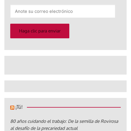
Anote
su
correo
electrónico
Haga clic para enviar
¡Tú!
80 años cuidando el trabajo: De la semilla de Rovirosa
al desafío de la precariedad actual