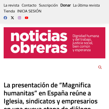
Skip
La revista
Contacto
Suscripción
Donar
La última revista
to
Tienda
INICIA SESIÓN
content
La presentación de “Magnifica
humanitas” en España reúne a
Iglesia, sindicatos y empresarios
en una nueva etapa de diálogo