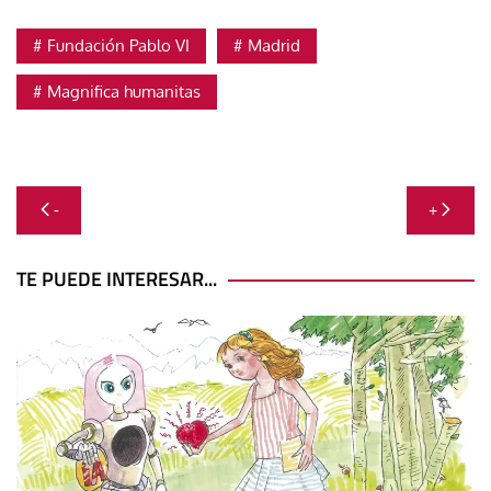
Fundación Pablo VI
Madrid
Magnifica humanitas
Navegación
-
+
de
entradas
TE PUEDE INTERESAR...