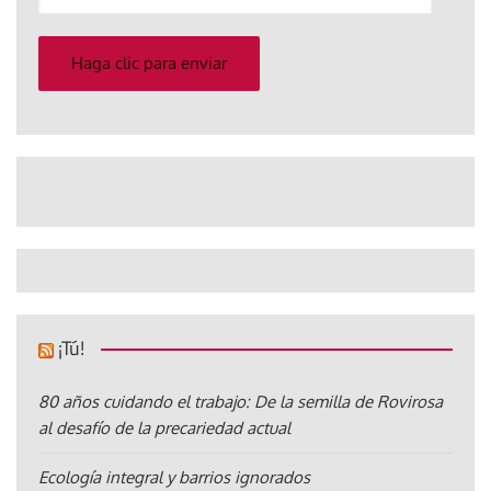
su
correo
electrónico
Haga clic para enviar
¡Tú!
80 años cuidando el trabajo: De la semilla de Rovirosa
al desafío de la precariedad actual
Ecología integral y barrios ignorados