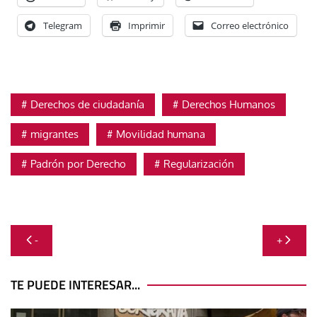
Telegram
Imprimir
Correo electrónico
Derechos de ciudadanía
Derechos Humanos
migrantes
Movilidad humana
Padrón por Derecho
Regularización
Navegación
-
+
de
entradas
TE PUEDE INTERESAR...