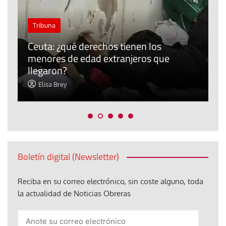
J
Tribuna
P
Ceuta: ¿qué derechos tienen los
E
menores de edad extranjeros que
m
llegaron?
c
Elisa Brey
Boletín digital (Newsletter)
Reciba en su correo electrónico, sin coste alguno, toda
la actualidad de Noticias Obreras
Anote