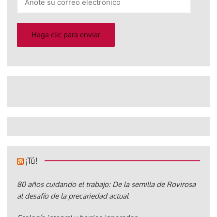
su
correo
electrónico
Haga clic para enviar
¡Tú!
80 años cuidando el trabajo: De la semilla de Rovirosa
al desafío de la precariedad actual