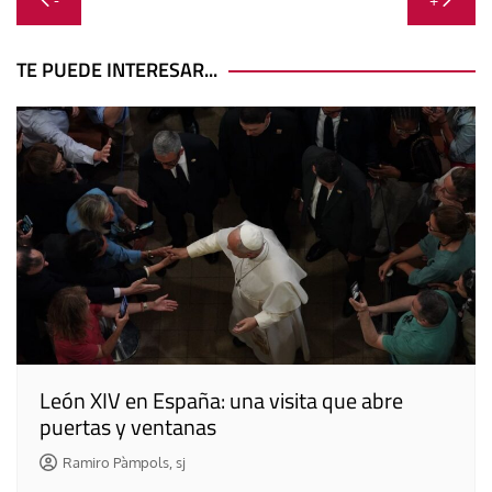
-
+
de
entradas
TE PUEDE INTERESAR...
León XIV en España: una visita que abre
puertas y ventanas
Ramiro Pàmpols, sj