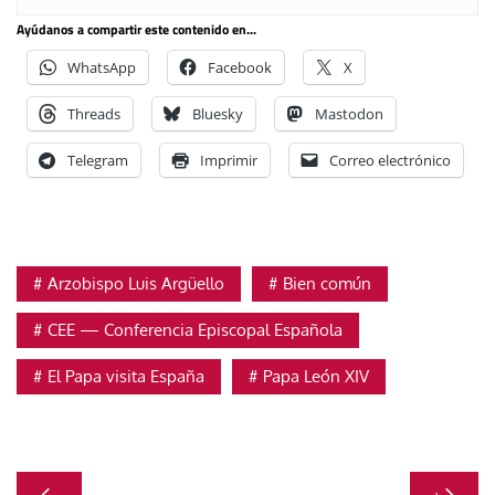
Ayúdanos a compartir este contenido en...
WhatsApp
Facebook
X
Threads
Bluesky
Mastodon
Telegram
Imprimir
Correo electrónico
Arzobispo Luis Argüello
Bien común
CEE — Conferencia Episcopal Española
El Papa visita España
Papa León XIV
Navegación