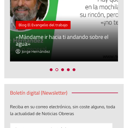
M
Blog El Evangelio del trabajo
A
«Mándame ir hacia ti andando sobre el
d
agua»
t
Jorge Hernández
Boletín digital (Newsletter)
Reciba en su correo electrónico, sin coste alguno, toda
la actualidad de Noticias Obreras
Anote