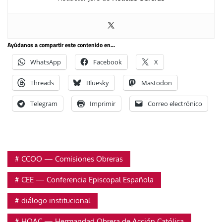
Ayúdanos a compartir este contenido en...
WhatsApp
Facebook
X
Threads
Bluesky
Mastodon
Telegram
Imprimir
Correo electrónico
CCOO — Comisiones Obreras
CEE — Conferencia Episcopal Española
diálogo institucional
HOAC — Hermandad Obrera de Acción Católica