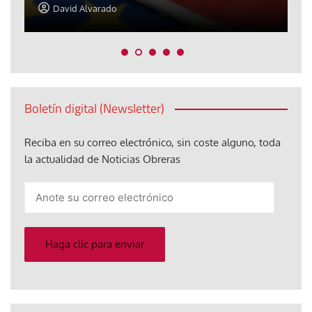
David Alvarado
Boletín digital (Newsletter)
Reciba en su correo electrónico, sin coste alguno, toda
la actualidad de Noticias Obreras
Anote
su
correo
electrónico
Haga clic para enviar