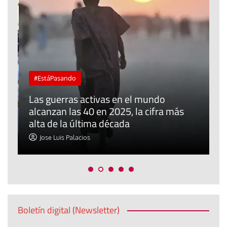
#EstáPasando
“
Las guerras activas en el mundo
d
alcanzan las 40 en 2025, la cifra más
a
alta de la última década
d
Jose Luis Palacios
Boletín digital (Newsletter)