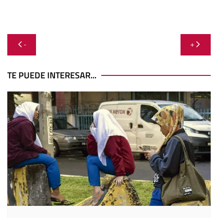
Navegación
-
+
de
entradas
TE PUEDE INTERESAR...