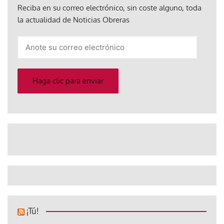
Reciba en su correo electrónico, sin coste alguno, toda
la actualidad de Noticias Obreras
Anote
su
correo
electrónico
Haga clic para enviar
¡Tú!