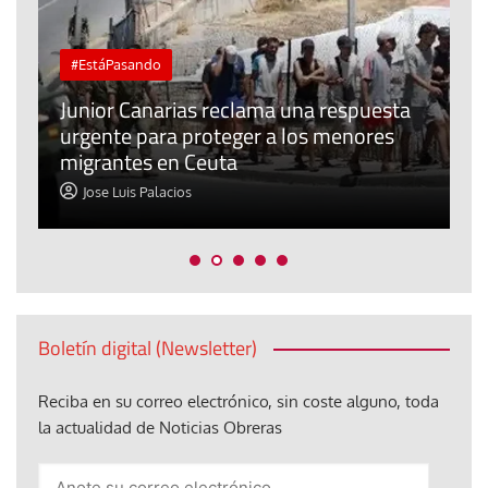
#EstáPasando
e
n
Junior Canarias reclama una respuesta
urgente para proteger a los menores
P
migrantes en Ceuta
y
Jose Luis Palacios
Boletín digital (Newsletter)
Reciba en su correo electrónico, sin coste alguno, toda
la actualidad de Noticias Obreras
Anote