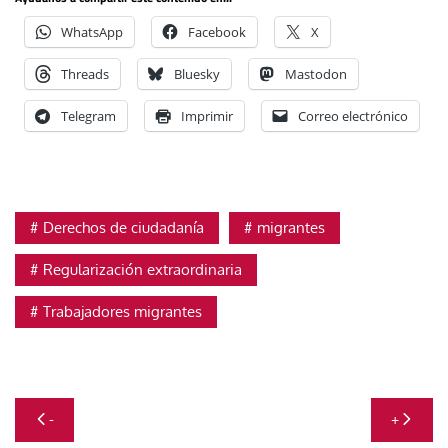
WhatsApp
Facebook
X
Threads
Bluesky
Mastodon
Telegram
Imprimir
Correo electrónico
Derechos de ciudadanía
migrantes
Regularización extraordinaria
Trabajadores migrantes
Navegación
-
+