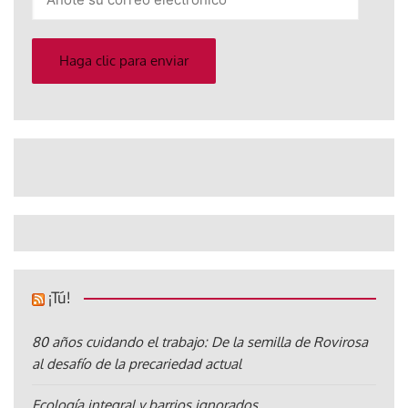
su
correo
electrónico
Haga clic para enviar
¡Tú!
80 años cuidando el trabajo: De la semilla de Rovirosa
al desafío de la precariedad actual
Ecología integral y barrios ignorados