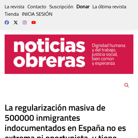
Skip
La revista
Contacto
Suscripción
Donar
La última revista
to
Tienda
INICIA SESIÓN
content
La regularización masiva de
500000 inmigrantes
indocumentados en España no es
extrema ni oportunista, y tiene