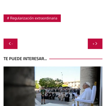
Regularización extraordinaria
Navegación
-
+
de
entradas
TE PUEDE INTERESAR...