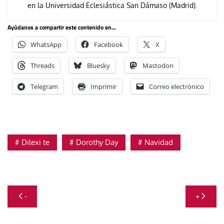
en la Universidad Eclesiástica San Dámaso (Madrid).
Ayúdanos a compartir este contenido en...
WhatsApp
Facebook
X
Threads
Bluesky
Mastodon
Telegram
Imprimir
Correo electrónico
Dilexi te
Dorothy Day
Navidad
Navegación
-
+
de