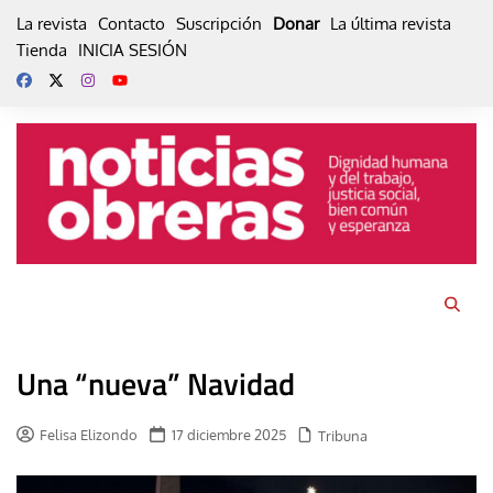
Skip
La revista
Contacto
Suscripción
Donar
La última revista
to
Tienda
INICIA SESIÓN
content
Una “nueva” Navidad
Felisa Elizondo
17 diciembre 2025
Tribuna