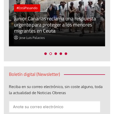
#EstáPasando
e
n
Junior Canarias reclama una respuesta
urgente para proteger a los menores
P
migrantes en Ceuta
y
Jose Luis Palacios
Boletín digital (Newsletter)
Reciba en su correo electrónico, sin coste alguno, toda
la actualidad de Noticias Obreras
Anote
su