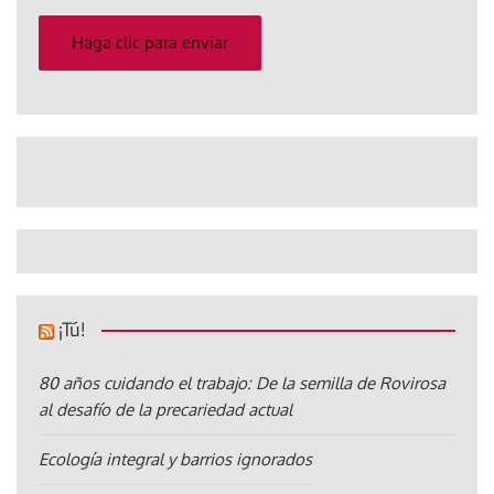
correo
electrónico
Haga clic para enviar
¡Tú!
80 años cuidando el trabajo: De la semilla de Rovirosa
al desafío de la precariedad actual
Ecología integral y barrios ignorados