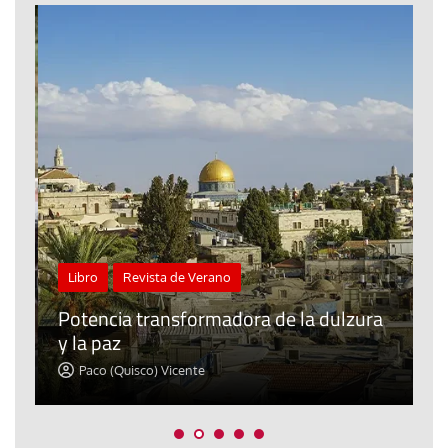
Libro
Revista de Verano
C
a
Potencia transformadora de la dulzura
e
y la paz
d
Paco (Quisco) Vicente