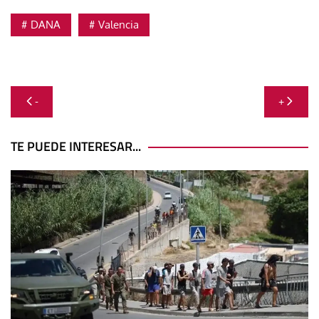
DANA
Valencia
Navegación
-
+
de
entradas
TE PUEDE INTERESAR...