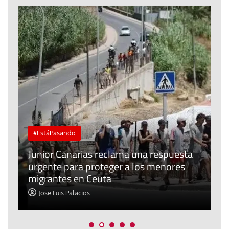
#EstáPasando
e
n
Junior Canarias reclama una respuesta
urgente para proteger a los menores
P
migrantes en Ceuta
y
Jose Luis Palacios