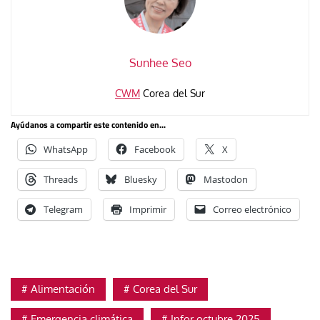
Sunhee Seo
CWM
Corea del Sur
Ayúdanos a compartir este contenido en...
WhatsApp
Facebook
X
Threads
Bluesky
Mastodon
Telegram
Imprimir
Correo electrónico
Alimentación
Corea del Sur
Emergencia climática
Infor octubre 2025