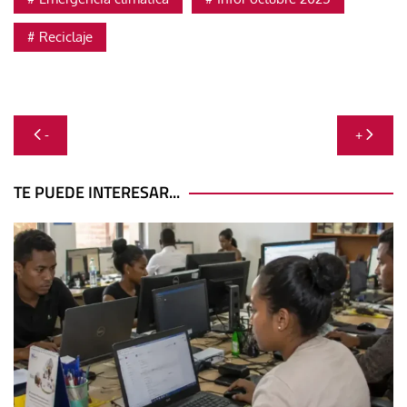
Reciclaje
Navegación
-
+
de
entradas
TE PUEDE INTERESAR...