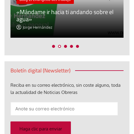
A
«Mándame ir hacia ti andando sobre el
d
agua»
t
Jorge Hernández
Boletín digital (Newsletter)
Reciba en su correo electrónico, sin coste alguno, toda
la actualidad de Noticias Obreras
Anote
su
correo
electrónico
Haga clic para enviar