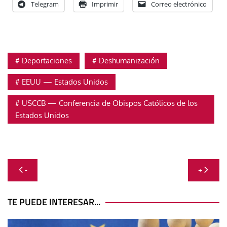
Telegram
Imprimir
Correo electrónico
Deportaciones
Deshumanización
EEUU — Estados Unidos
USCCB — Conferencia de Obispos Católicos de los
Estados Unidos
Navegación
-
+
de
entradas
TE PUEDE INTERESAR...