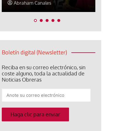
Elisa Brey
Jose Luis P
Boletín digital (Newsletter)
Reciba en su correo electrónico, sin
coste alguno, toda la actualidad de
Noticias Obreras
Anote
su
correo
electrónico
Haga clic para enviar