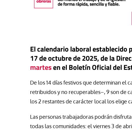
El calendario laboral establecido 
17 de octubre de 2025, de la Dire
martes
en el Boletín Oficial del E
De los 14 días festivos que determinan el c
retribuidos y no recuperables–, 9 son de c
táPasando
los 2 restantes de carácter local los elige
#EstáPasando
oral de Migraciones pide una
uesta urgente para más de
León XIV visitará U
Las personas trabajadoras podrán disfruta
00 menores que permanecen
Argentina y Perú a p
euta
noviembre
todas las comunidades: el viernes 3 de abril