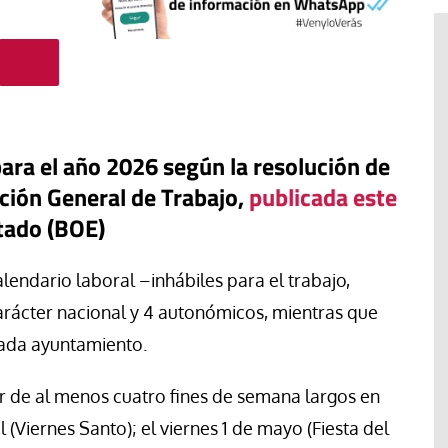
para el año 2026 según la resolución de
cción General de Trabajo,
publicada este
stado (BOE)
alendario laboral –inhábiles para el trabajo,
arácter nacional y 4 autonómicos, mientras que
#EstáPasando
 cada ayuntamiento.
“Aquí se está defendiendo la
ruguay,
democracia” afirma Roberto
r de al menos cuatro fines de semana largos en
rincipios de
Saviano ante la comunidad que
resiste el desalojo de Spin Time
 (Viernes Santo); el viernes 1 de mayo (Fiesta del