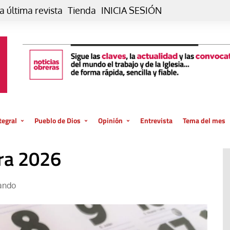
a última revista
Tienda
INICIA SESIÓN
tegral
Pueblo de Dios
Opinión
Entrevista
Tema del mes
liar, otro estilo
Iglesia
Editorial
ara 2026
posible
La oración de cada día
Blog De paso…
 la creación
Vaticano
Blog Eutopía
ando
El termómetro
Blog El Evangelio del trabajo
El Evangelio en tu vida
Blog Desde mi azotea