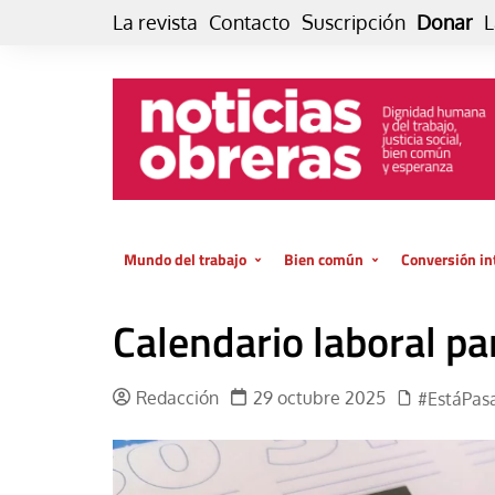
Skip
La revista
Contacto
Suscripción
Donar
L
to
content
Mundo del trabajo
Bien común
Conversión in
Datos e indicadores
Política
Otra vida fami
Calendario laboral p
de vida… es 
El trabajo es para la vida
Economía
El cuidado de
GlobalizAcción
Redacción
29 octubre 2025
#EstáPas
Experiencia
INFOR. Boletín informativo del
MMTC
Cultura
Laboral
Libro