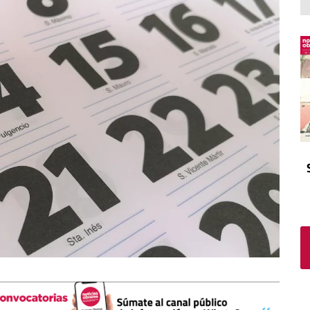
El atrio
Viñeta
In memoriam
Tribuna
Blog Sembrando sueños,
recogiendo humanidad
Blog Mensajes guardados
La columna