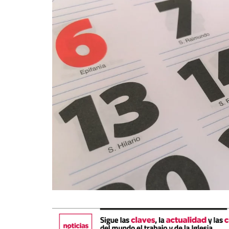
La mundialización
Cine
El amor en el mundo
Dos minutos
Los empobrecidos por el
Aplicaciones
mundo
Música
Radio — Mundo obrero hoy
Poesía
Vidas precarias
Relato