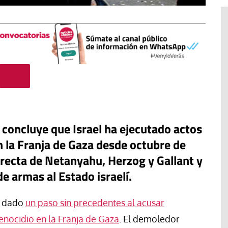
concluye que Israel ha ejecutado actos
n la Franja de Gaza desde octubre de
irecta de Netanyahu, Herzog y Gallant y
de armas al Estado israelí.
acan la
#EstáPasando
de la
a dado
un paso sin precedentes al acusar
ordinaria al
Enrique Angelelli, el obispo
pleo
asesinado hace 50 años
nocidio en la Franja de Gaza
. El demoledor