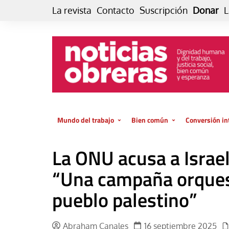
Skip
La revista
Contacto
Suscripción
Donar
L
to
content
Mundo del trabajo
Bien común
Conversión in
Datos e indicadores
Política
Otra vida fami
La ONU acusa a Israel
de vida… es 
El trabajo es para la vida
Economía
El cuidado de
“Una campaña orques
GlobalizAcción
Experiencia
pueblo palestino”
INFOR. Boletín informativo del
MMTC
Cultura
Laboral
Libro
Abraham Canales
16 septiembre 2025