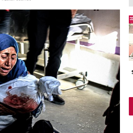
El atrio
Viñeta
In memoriam
Tribuna
Blog Sembrando sueños,
recogiendo humanidad
Blog Mensajes guardados
La columna