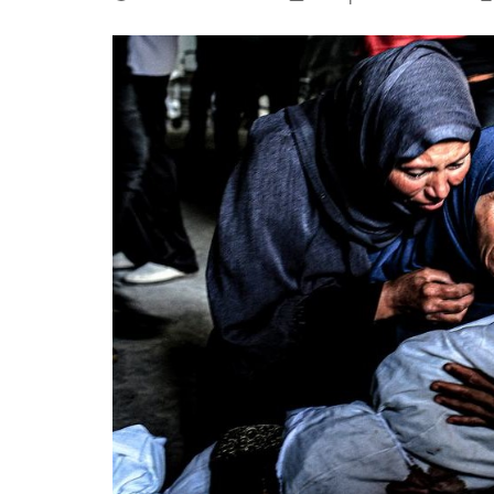
La mundialización
Cine
El amor en el mundo
Dos minutos
Los empobrecidos por el
Aplicaciones
mundo
Música
Radio — Mundo obrero hoy
Poesía
Vidas precarias
Relato