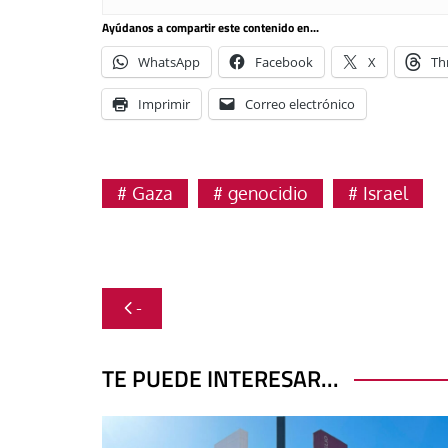
Ayúdanos a compartir este contenido en...
WhatsApp
Facebook
X
Th
Imprimir
Correo electrónico
Gaza
genocidio
Israel
Navegación
-
de
entradas
TE PUEDE INTERESAR...