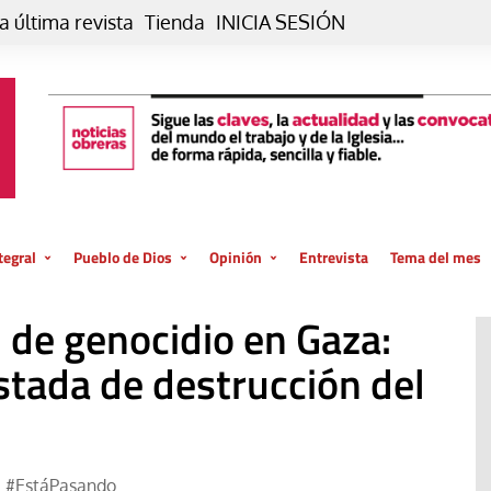
a última revista
Tienda
INICIA SESIÓN
tegral
Pueblo de Dios
Opinión
Entrevista
Tema del mes
liar, otro estilo
Iglesia
Editorial
 de genocidio en Gaza:
posible
La oración de cada día
Blog De paso…
 la creación
tada de destrucción del
Vaticano
Blog Eutopía
El termómetro
Blog El Evangelio del trabajo
El Evangelio en tu vida
Blog Desde mi azotea
#EstáPasando