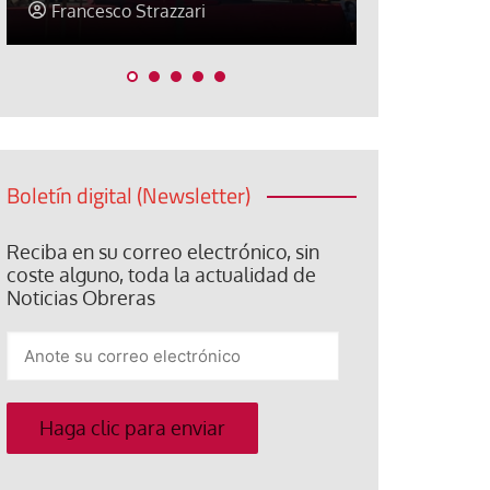
Jose Luis Palacios
Jose Luis P
Boletín digital (Newsletter)
Reciba en su correo electrónico, sin
coste alguno, toda la actualidad de
Noticias Obreras
Anote
su
correo
electrónico
Haga clic para enviar