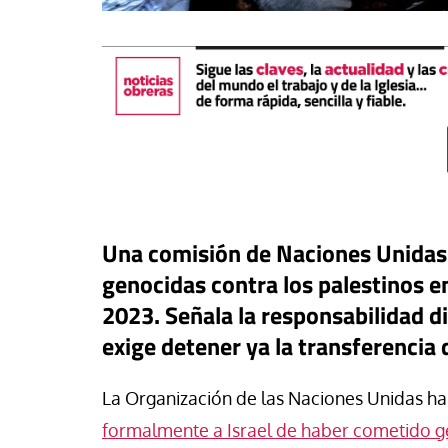
Una comisión de Naciones Unidas 
genocidas contra los palestinos e
2023. Señala la responsabilidad d
#EstáPasando
exige detener ya la transferencia 
buna
Los sindicatos dest
o más que OnlyFans: el
aportación positiva 
La Organización de las Naciones Unidas h
anaje digital que monetiza la
regularización extra
midad de las jóvenes
crecimiento del em
formalmente a Israel de haber cometido ge