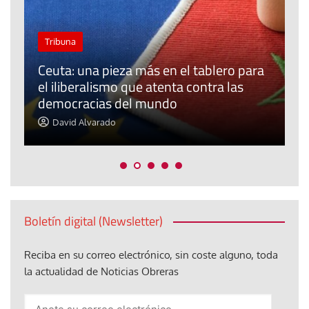
Tribuna
Ceuta: una pieza más en el tablero para
a
el iliberalismo que atenta contra las
democracias del mundo
La
David Alvarado
Boletín digital (Newsletter)
Reciba en su correo electrónico, sin coste alguno, toda
la actualidad de Noticias Obreras
Anote