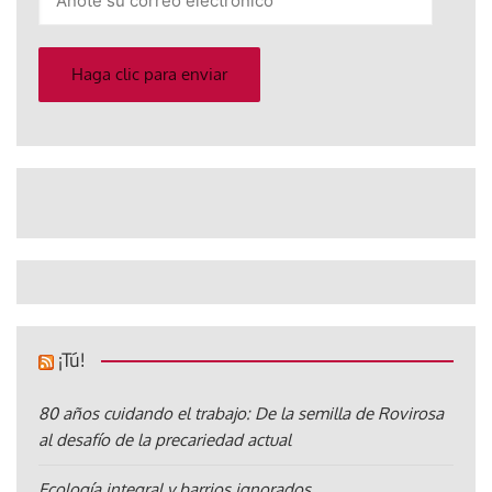
su
correo
electrónico
Haga clic para enviar
¡Tú!
80 años cuidando el trabajo: De la semilla de Rovirosa
al desafío de la precariedad actual
Ecología integral y barrios ignorados