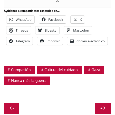
Ayúdanos a compartir este contenido en...
WhatsApp
Facebook
X
Threads
Bluesky
Mastodon
Telegram
Imprimir
Correo electrónico
Compasión
Cultura del cuidado
Gaza
Nunca más la guerra
Navegación
-
+