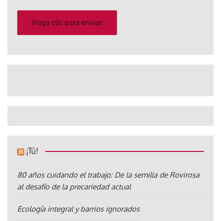
correo
electrónico
Haga clic para enviar
¡Tú!
80 años cuidando el trabajo: De la semilla de Rovirosa
al desafío de la precariedad actual
Ecología integral y barrios ignorados