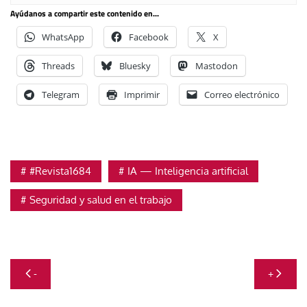
Ayúdanos a compartir este contenido en...
WhatsApp
Facebook
X
Threads
Bluesky
Mastodon
Telegram
Imprimir
Correo electrónico
#Revista1684
IA — Inteligencia artificial
Seguridad y salud en el trabajo
Navegación
-
+
de