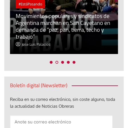
#EstáPasando
Movimientos populares y sindicatos de
Argentina marchan en San Cayetano en
J
l
demanda de “paz, pan, tierra, techo y
u
trabajo”
m
Jose Luis Palacios
Boletín digital (Newsletter)
Reciba en su correo electrónico, sin coste alguno, toda
la actualidad de Noticias Obreras
Anote
su