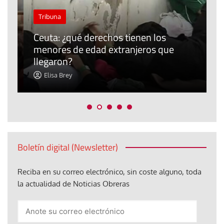
J
Tribuna
P
Ceuta: ¿qué derechos tienen los
E
menores de edad extranjeros que
m
llegaron?
c
Elisa Brey
Boletín digital (Newsletter)
Reciba en su correo electrónico, sin coste alguno, toda
la actualidad de Noticias Obreras
Anote
su