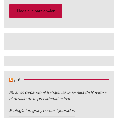
correo
electrónico
Haga clic para enviar
¡Tú!
80 años cuidando el trabajo: De la semilla de Rovirosa
al desafío de la precariedad actual
Ecología integral y barrios ignorados