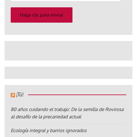
correo
electrónico
Haga clic para enviar
¡Tú!
80 años cuidando el trabajo: De la semilla de Rovirosa
al desafío de la precariedad actual
Ecología integral y barrios ignorados