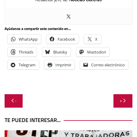
Ayúdanos a compartir este contenido en...
WhatsApp
Facebook
X
Threads
Bluesky
Mastodon
Telegram
Imprimir
Correo electrónico
Navegación
-
+
de
entradas
TE PUEDE INTERESAR...