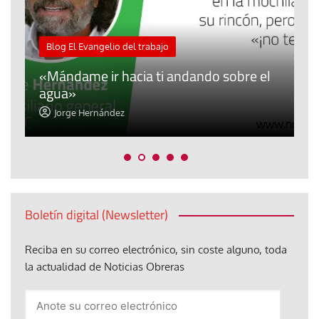
M
Blog El Evangelio del trabajo
A
«Mándame ir hacia ti andando sobre el
d
agua»
t
Jorge Hernández
Boletín digital (Newsletter)
Reciba en su correo electrónico, sin coste alguno, toda
la actualidad de Noticias Obreras
Anote
su