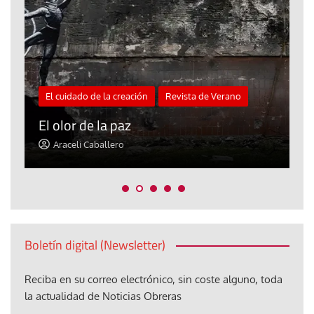
El cuidado de la creación
Revista de Verano
«
El olor de la paz
a
Araceli Caballero
Boletín digital (Newsletter)
Reciba en su correo electrónico, sin coste alguno, toda
la actualidad de Noticias Obreras