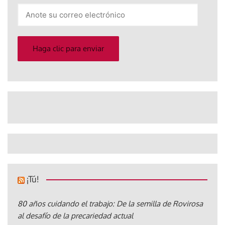
Anote
su
correo
electrónico
Haga clic para enviar
¡Tú!
80 años cuidando el trabajo: De la semilla de Rovirosa
al desafío de la precariedad actual