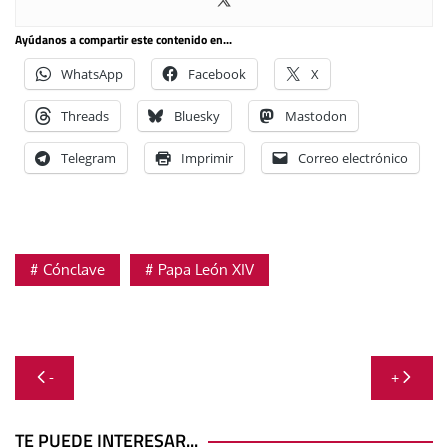
Ayúdanos a compartir este contenido en...
WhatsApp
Facebook
X
Threads
Bluesky
Mastodon
Telegram
Imprimir
Correo electrónico
Cónclave
Papa León XIV
Navegación
-
+
de
TE PUEDE INTERESAR...