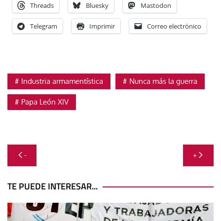
Threads
Bluesky
Mastodon
Telegram
Imprimir
Correo electrónico
Industria armamentística
Nunca más la guerra
Papa León XIV
Navegación
-
+
de
entradas
TE PUEDE INTERESAR...