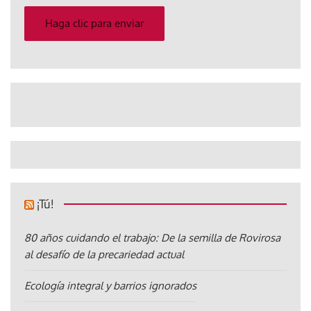
correo
electrónico
Haga clic para enviar
¡Tú!
80 años cuidando el trabajo: De la semilla de Rovirosa
al desafío de la precariedad actual
Ecología integral y barrios ignorados