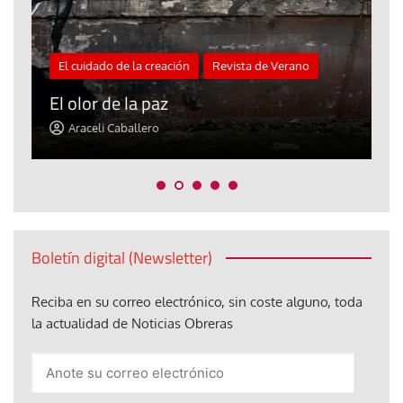
El cuidado de la creación
Revista de Verano
«
El olor de la paz
a
Araceli Caballero
Boletín digital (Newsletter)
Reciba en su correo electrónico, sin coste alguno, toda
la actualidad de Noticias Obreras
Anote
su