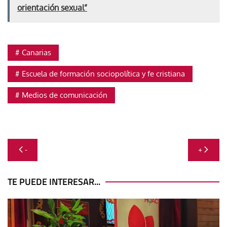
orientación sexual”
Canarias
Escuela de formación sociopolítica y fe cristiana
Medios de comunicación
Navegación
-
+
de
entradas
TE PUEDE INTERESAR...