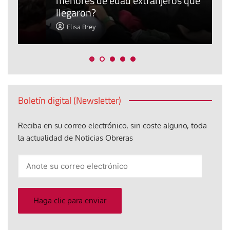
menores de edad extranjeros que
m
llegaron?
c
Elisa Brey
Boletín digital (Newsletter)
Reciba en su correo electrónico, sin coste alguno, toda
la actualidad de Noticias Obreras
Anote
su
correo
electrónico
Haga clic para enviar