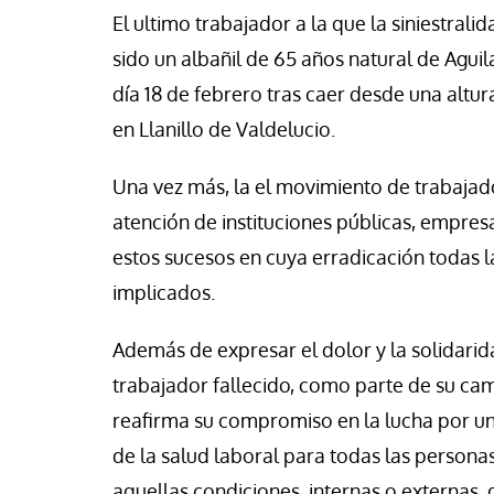
se Luis Palacios
Paco (Quisco) Vicen
El ultimo trabajador a la que la siniestrali
sido un albañil de 65 años natural de Aguil
día 18 de febrero tras caer desde una altu
en Llanillo de Valdelucio.
Una vez más, la el movimiento de trabajado
atención de instituciones públicas, empre
estos sucesos en cuya erradicación todas l
implicados.
Además de expresar el dolor y la solidari
trabajador fallecido, como parte de su cam
reafirma su compromiso en la lucha por un
de la salud laboral para todas las personas
aquellas condiciones, internas o externas,