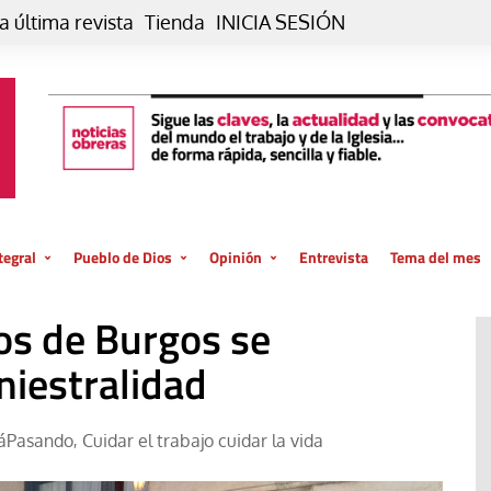
a última revista
Tienda
INICIA SESIÓN
tegral
Pueblo de Dios
Opinión
Entrevista
Tema del mes
liar, otro estilo
Iglesia
Editorial
os de Burgos se
posible
La oración de cada día
Blog De paso…
 la creación
iniestralidad
Vaticano
Blog Eutopía
El termómetro
Blog El Evangelio del trabajo
áPasando
Cuidar el trabajo cuidar la vida
,
El Evangelio en tu vida
Blog Desde mi azotea