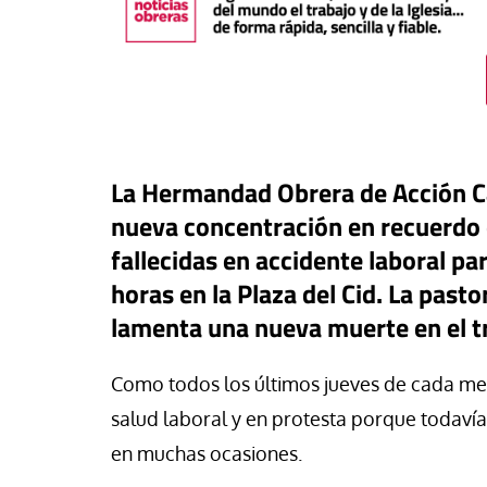
La Hermandad Obrera de Acción C
nueva concentración en recuerdo 
fallecidas en accidente laboral pa
horas en la Plaza del Cid. La pasto
lamenta una nueva muerte en el t
táPasando
Como todos los últimos jueves de cada mes
or Canarias reclama una
Libro
Revista de V
uesta urgente para proteger
salud laboral y en protesta porque todavía 
s menores migrantes en
Potencia transform
en muchas ocasiones.
ta
dulzura y la paz