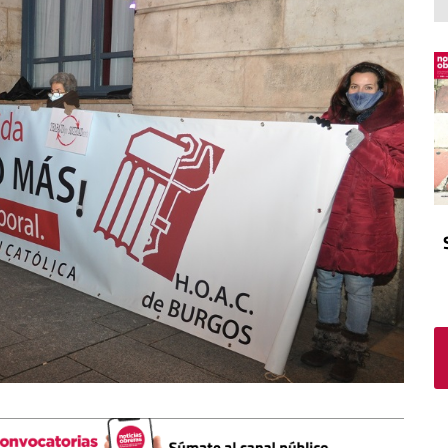
El atrio
Viñeta
In memoriam
Tribuna
Blog Sembrando sueños,
recogiendo humanidad
Blog Mensajes guardados
La columna