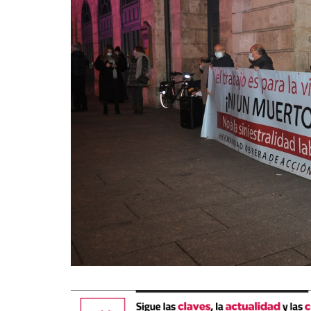
La mundialización
Cine
El amor en el mundo
Dos minutos
Los empobrecidos por el
Aplicaciones
mundo
Música
Radio — Mundo obrero hoy
Poesía
Vidas precarias
Relato