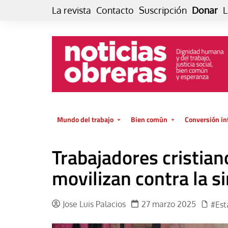
Skip
La revista
Contacto
Suscripción
Donar
L
to
content
Mundo del trabajo
Bien común
Conversión in
Datos e indicadores
Política
Otra vida fami
Trabajadores cristian
de vida… es 
El trabajo es para la vida
Economía
El cuidado de
movilizan contra la s
GlobalizAcción
Experiencia
INFOR. Boletín informativo del
MMTC
Cultura
Jose Luis Palacios
27 marzo 2025
#Est
Laboral
Libro