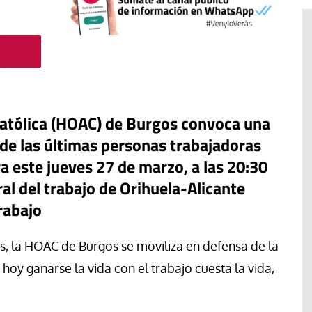
atólica (HOAC) de Burgos convoca una
de las últimas personas trabajadoras
ra este jueves 27 de marzo, a las 20:30
ral del trabajo de Orihuela-Alicante
rabajo
, la HOAC de Burgos se moviliza en defensa de la
El cuidado de la creación
erano
hoy ganarse la vida con el trabajo cuesta la vida,
Revista de Verano
adora de la
El olor de la paz