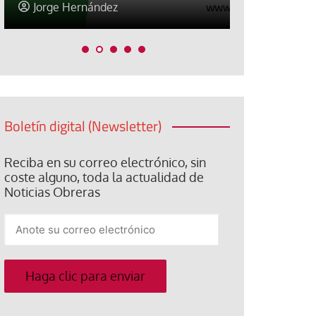
Jorge Hernández
Jose Luis P
Boletín digital (Newsletter)
Reciba en su correo electrónico, sin
coste alguno, toda la actualidad de
Noticias Obreras
Anote
su
correo
electrónico
Haga clic para enviar