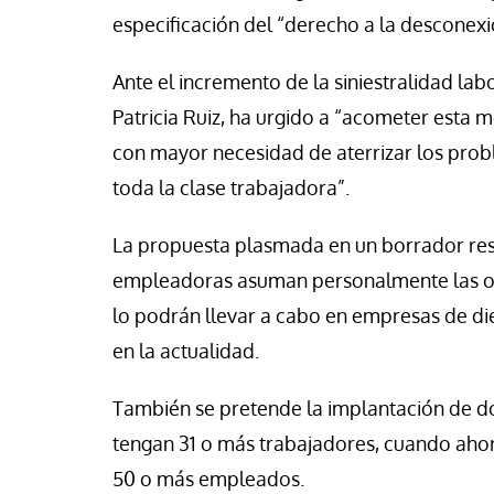
a Belén López
Jose Luis Palacios
especificación del “derecho a la desconexió
Ante el incremento de la siniestralidad lab
Patricia Ruiz, ha urgido a “acometer esta
con mayor necesidad de aterrizar los prob
toda la clase trabajadora”.
La propuesta plasmada en un borrador rest
empleadoras asuman personalmente las obli
lo podrán llevar a cabo en empresas de di
en la actualidad.
También se pretende la implantación de 
tengan 31 o más trabajadores, cuando ahora
50 o más empleados.