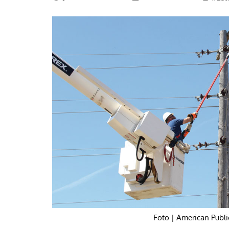
La mundialización
Cine
El amor en el mundo
Dos minutos
Los empobrecidos por el
Aplicaciones
mundo
Música
Radio — Mundo obrero hoy
Poesía
Vidas precarias
Relato
Foto | American Publi