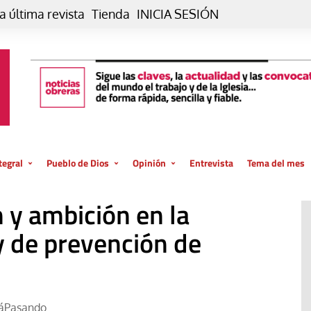
a última revista
Tienda
INICIA SESIÓN
tegral
Pueblo de Dios
Opinión
Entrevista
Tema del mes
liar, otro estilo
Iglesia
Editorial
 y ambición en la
posible
La oración de cada día
Blog De paso…
 la creación
ey de prevención de
Vaticano
Blog Eutopía
El termómetro
Blog El Evangelio del trabajo
El Evangelio en tu vida
Blog Desde mi azotea
áPasando