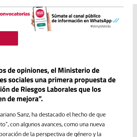
s de opiniones, el Ministerio de
tes sociales una primera propuesta de
ción de Riesgos Laborales que los
en de mejora”.
Libro
Revista de Verano
ariano Sanz, ha destacado el hecho de que
 “artífices de
Potencia transformadora de la
to”, con algunos avances, como una nueva
dulzura y la paz
orporación de la perspectiva de género y la