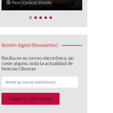
David Alvarado
José Luis Ig
Boletín digital (Newsletter)
Reciba en su correo electrónico, sin
coste alguno, toda la actualidad de
Noticias Obreras
Anote
su
correo
electrónico
Haga clic para enviar