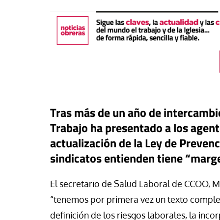
Tras más de un año de intercambio
Trabajo ha presentado a los agen
actualización de la Ley de Preven
sindicatos entienden tiene “marg
buna
aís de los 30 minutos: España
#EstáPasando
El secretario de Salud Laboral de CCOO, M
eba una estrategia para vivir
n pueblo con todos los
León XIV anima a ser
“tenemos por primera vez un texto comple
echos
paz”
definición de los riesgos laborales, la inc