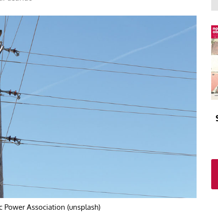
El atrio
Viñeta
In memoriam
Tribuna
Blog Sembrando sueños,
recogiendo humanidad
Blog Mensajes guardados
La columna
c Power Association (unsplash)