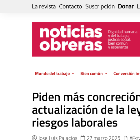
Skip
La revista
Contacto
Suscripción
Donar
L
to
content
Mundo del trabajo
Bien común
Conversión in
Datos e indicadores
Política
Otra vida fami
Piden más concreción
de vida… es 
El trabajo es para la vida
Economía
El cuidado de
actualización de la l
GlobalizAcción
Experiencia
riesgos laborales
INFOR. Boletín informativo del
MMTC
Cultura
Laboral
Libro
Jose Luis Palacios
27 marzo 2025
#Est