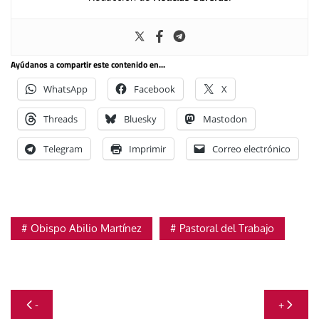
Ayúdanos a compartir este contenido en...
WhatsApp
Facebook
X
Threads
Bluesky
Mastodon
Telegram
Imprimir
Correo electrónico
Obispo Abilio Martínez
Pastoral del Trabajo
Navegación
-
+