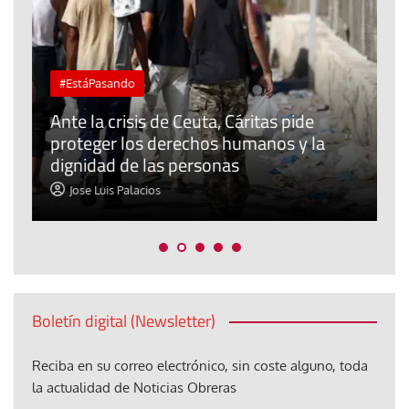
#EstáPasando
L
Ante la crisis de Ceuta, Cáritas pide
j
proteger los derechos humanos y la
t
dignidad de las personas
p
Jose Luis Palacios
Boletín digital (Newsletter)
Reciba en su correo electrónico, sin coste alguno, toda
la actualidad de Noticias Obreras