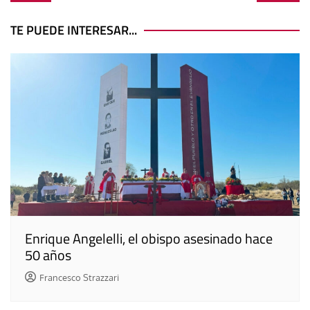
de
entradas
TE PUEDE INTERESAR...
Enrique Angelelli, el obispo asesinado hace
50 años
Francesco Strazzari