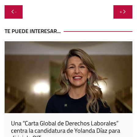
Navegación
-
+
de
entradas
TE PUEDE INTERESAR...
Una “Carta Global de Derechos Laborales”
centra la candidatura de Yolanda Díaz para