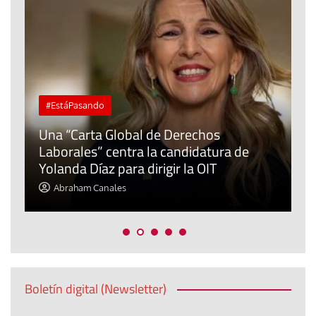
#EstáPasando
Una “Carta Global de Derechos
Laborales” centra la candidatura de
Yolanda Díaz para dirigir la OIT
L
Abraham Canales
Boletín digital (Newsletter)