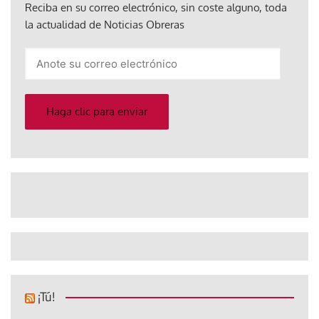
Reciba en su correo electrónico, sin coste alguno, toda
la actualidad de Noticias Obreras
Anote
su
correo
electrónico
Haga clic para enviar
¡Tú!