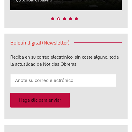
Araceli Caballero
Boletín digital (Newsletter)
Reciba en su correo electrónico, sin coste alguno, toda
la actualidad de Noticias Obreras
Anote
su
correo
electrónico
Haga clic para enviar