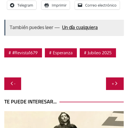
Telegram
Imprimir
Correo electrónico
También puedes leer —
Un día cualquiera
#Revista1679
Esperanza
Jubileo 2025
Navegación
-
+
de
entradas
TE PUEDE INTERESAR...