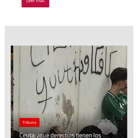
Leer más
J
Tribuna
P
Ceuta: ¿qué derechos tienen los
E