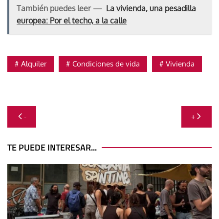
También puedes leer —
La vivienda, una pesadilla
europea: Por el techo, a la calle
Alquiler
Condiciones de vida
Vivienda
Navegación
-
+
de
entradas
TE PUEDE INTERESAR...