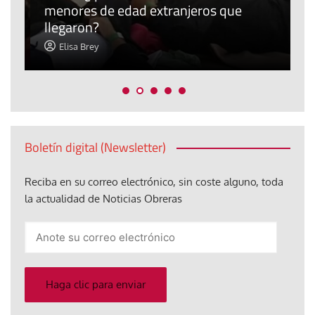
menores de edad extranjeros que
m
llegaron?
c
Elisa Brey
Boletín digital (Newsletter)
Reciba en su correo electrónico, sin coste alguno, toda
la actualidad de Noticias Obreras
Anote
su
correo
electrónico
Haga clic para enviar