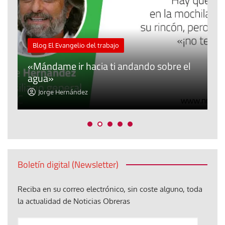
M
Blog El Evangelio del trabajo
A
«Mándame ir hacia ti andando sobre el
d
agua»
t
Jorge Hernández
Boletín digital (Newsletter)
Reciba en su correo electrónico, sin coste alguno, toda
la actualidad de Noticias Obreras
Anote