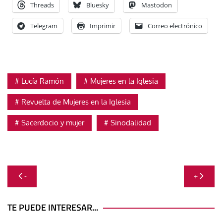
Threads
Bluesky
Mastodon
Telegram
Imprimir
Correo electrónico
Lucía Ramón
Mujeres en la Iglesia
Revuelta de Mujeres en la Iglesia
Sacerdocio y mujer
Sinodalidad
Navegación
-
+
de
entradas
TE PUEDE INTERESAR...