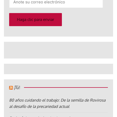
su
correo
electrónico
Haga clic para enviar
¡Tú!
80 años cuidando el trabajo: De la semilla de Rovirosa
al desafío de la precariedad actual