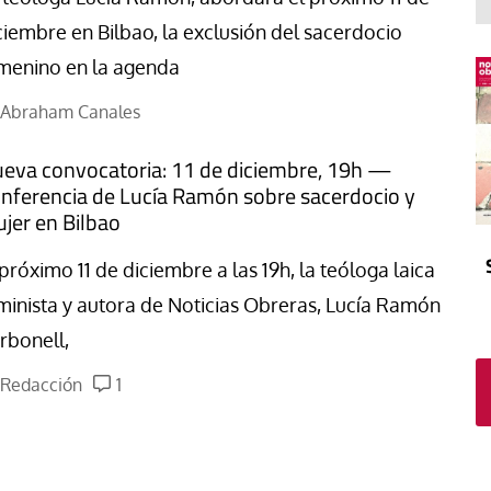
El atrio
Viñeta
ciembre en Bilbao, la exclusión del sacerdocio
In memoriam
Tribuna
menino en la agenda
Blog Sembrando sueños,
recogiendo humanidad
Abraham Canales
Blog Mensajes guardados
eva convocatoria: 11 de diciembre, 19h —
La columna
nferencia de Lucía Ramón sobre sacerdocio y
jer en Bilbao
 próximo 11 de diciembre a las 19h, la teóloga laica
minista y autora de Noticias Obreras, Lucía Ramón
rbonell,
Redacción
1