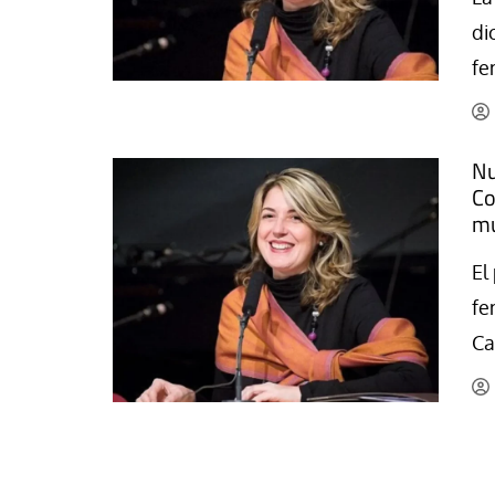
La mundialización
Cine
di
El amor en el mundo
Dos minutos
fe
Los empobrecidos por el
Aplicaciones
mundo
Música
Radio — Mundo obrero hoy
Nu
Poesía
Co
Vidas precarias
Relato
mu
El
fe
Ca