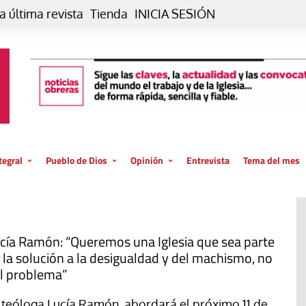
a última revista
Tienda
INICIA SESIÓN
tegral
Pueblo de Dios
Opinión
Entrevista
Tema del mes
liar, otro estilo
Iglesia
Editorial
posible
La oración de cada día
Blog De paso…
 la creación
Vaticano
Blog Eutopía
cía Ramón: “Queremos una Iglesia que sea parte
 la solución a la desigualdad y del machismo, no
El termómetro
Blog El Evangelio del trabajo
l problema”
El Evangelio en tu vida
Blog Desde mi azotea
 teóloga Lucía Ramón, abordará el próximo 11 de