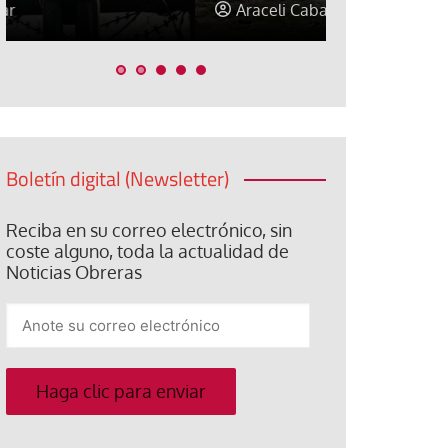
Araceli Caballero
Jorge Hern
Boletín digital (Newsletter)
Reciba en su correo electrónico, sin
coste alguno, toda la actualidad de
Noticias Obreras
Anote
su
correo
electrónico
Haga clic para enviar