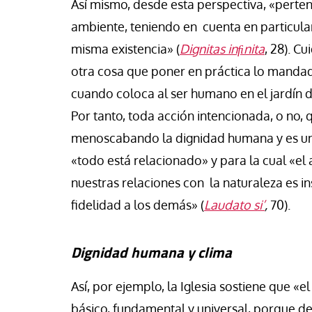
Así mismo, desde esta perspectiva, «perte
ambiente, teniendo en cuenta en particul
misma existencia» (
Dignitas inﬁnita
, 28). C
otra cosa que poner en práctica lo mandad
cuando coloca al ser humano en el jardín del
Por tanto, toda acción intencionada, o no,
menoscabando la dignidad humana y es una i
«todo está relacionado» y para la cual «el
nuestras relaciones con la naturaleza es ins
fidelidad a los demás» (
Laudato
si’
,
70).
Dignidad humana
y clima
Así, por ejemplo, la Iglesia sostiene que 
básico, fundamental y universal, porque de