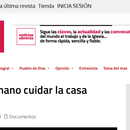
a última revista
Tienda
INICIA SESIÓN
tegral
Pueblo de Dios
Opinión
Entrevista
Tema del mes
liar, otro estilo
Iglesia
Editorial
mano cuidar la casa
posible
La oración de cada día
Blog De paso…
 la creación
Vaticano
Blog Eutopía
El termómetro
Blog El Evangelio del trabajo
4
Documentos
El Evangelio en tu vida
Blog Desde mi azotea