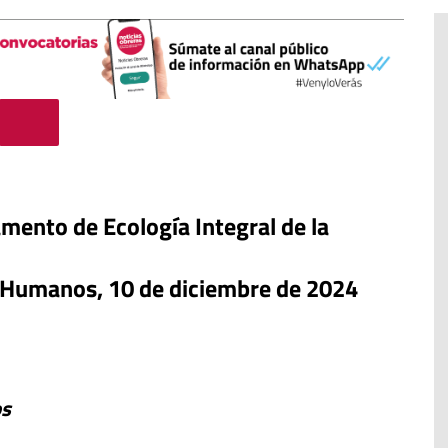
mento de Ecología Integral de la
s Humanos, 10 de diciembre de 2024
r de la
e Argentina:
 se retira o
#EstáPasando
ientos
 la
León XIV anima a ser “artífices de
os
paz”