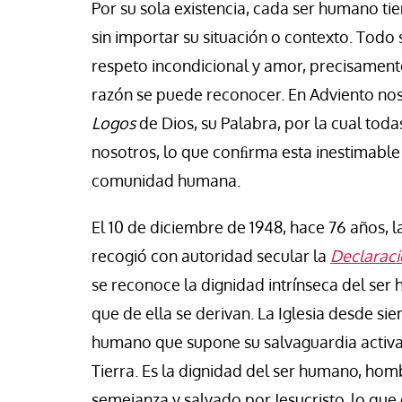
Por su sola existencia, cada ser humano ti
isa Brey
Jose Luis Palacios
sin importar su situación o contexto. Tod
respeto incondicional y amor, precisamente
razón se puede reconocer. En Adviento nos
Logos
de Dios, su Palabra, por la cual tod
nosotros, lo que conﬁrma esta inestimable
comunidad humana.
El 10 de diciembre de 1948, hace 76 años,
recogió con autoridad secular la
Declaraci
se reconoce la dignidad intrínseca del se
que de ella se derivan. La Iglesia desde 
humano que supone su salvaguardia activa 
Tierra. Es la dignidad del ser humano, hom
semejanza y salvado por Jesucristo, lo que 