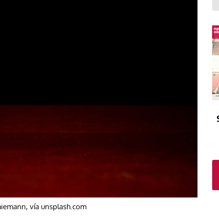
El atrio
Viñeta
In memoriam
Tribuna
Blog Sembrando sueños,
recogiendo humanidad
Blog Mensajes guardados
La columna
iemann, vía unsplash.com