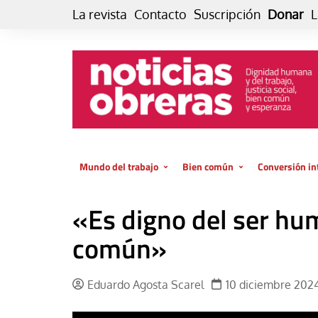
Skip
La revista
Contacto
Suscripción
Donar
L
to
content
Mundo del trabajo
Bien común
Conversión in
Datos e indicadores
Política
Otra vida fami
«Es digno del ser hu
de vida… es 
El trabajo es para la vida
Economía
El cuidado de
común»
GlobalizAcción
Experiencia
INFOR. Boletín informativo del
MMTC
Cultura
Eduardo Agosta Scarel
10 diciembre 202
Laboral
Libro