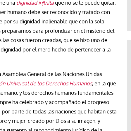
ene una
dignidad inﬁnita
que no se le puede quitar,
Jose Luis Palacios
o ser humano debe ser reconocido y tratado con
 por su dignidad inalienable que con la sola
 preparamos para profundizar en el misterio del
as las cosas fueron creadas, que se hizo uno de
 dignidad por el mero hecho de pertenecer a la
 la Asamblea General de las Naciones Unidas
ón Universal de los Derechos Humanos
, en la que
r humano, y los derechos humanos fundamentales
siempre ha celebrado y acompañado el progreso
por parte de todas las naciones que habitan esta
bre y mujer, creado por Dios a su imagen, y
da sustento al reconocimiento jurídico de la