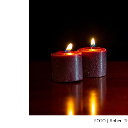
La mundialización
Cine
El amor en el mundo
Dos minutos
Los empobrecidos por el
Aplicaciones
mundo
Música
Radio — Mundo obrero hoy
Poesía
Vidas precarias
Relato
FOTO | Robert Th