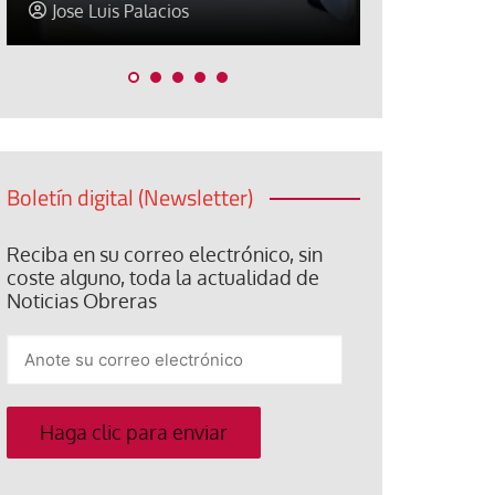
Jose Luis Palacios
Abraham C
Boletín digital (Newsletter)
Reciba en su correo electrónico, sin
coste alguno, toda la actualidad de
Noticias Obreras
Anote
su
correo
electrónico
Haga clic para enviar