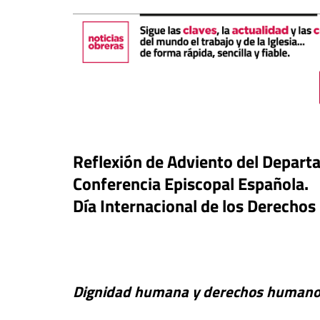
Reflexión de Adviento del Departa
Conferencia Episcopal Española.
#EstáPasando
Día Internacional de los Derecho
José Ruiz, trabajado
Economía Popular d
buna
“Allí donde el Estado
a: ¿qué derechos tienen los
fracasa, los movim
res de edad extranjeros
populares sostienen
Dignidad humana
y derechos human
llegaron?
comunidad”