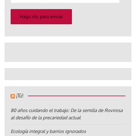
correo
electrónico
Haga clic para enviar
¡Tú!
80 años cuidando el trabajo: De la semilla de Rovirosa
al desafío de la precariedad actual
Ecología integral y barrios ignorados