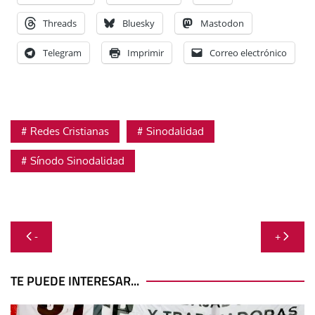
Threads
Bluesky
Mastodon
Telegram
Imprimir
Correo electrónico
Redes Cristianas
Sinodalidad
Sínodo Sinodalidad
Navegación
-
+
de
entradas
TE PUEDE INTERESAR...