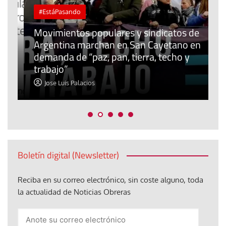
#EstáPasando
Movimientos populares y sindicatos de
Argentina marchan en San Cayetano en
J
l
demanda de “paz, pan, tierra, techo y
u
trabajo”
m
Jose Luis Palacios
Boletín digital (Newsletter)
Reciba en su correo electrónico, sin coste alguno, toda
la actualidad de Noticias Obreras
Anote
su