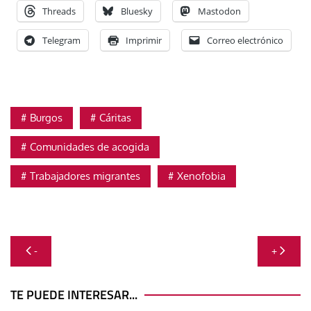
Threads
Bluesky
Mastodon
Telegram
Imprimir
Correo electrónico
Burgos
Cáritas
Comunidades de acogida
Trabajadores migrantes
Xenofobia
Navegación
-
+
de
entradas
TE PUEDE INTERESAR...