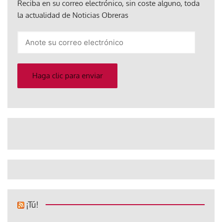
Reciba en su correo electrónico, sin coste alguno, toda
la actualidad de Noticias Obreras
Anote
su
correo
electrónico
Haga clic para enviar
¡Tú!