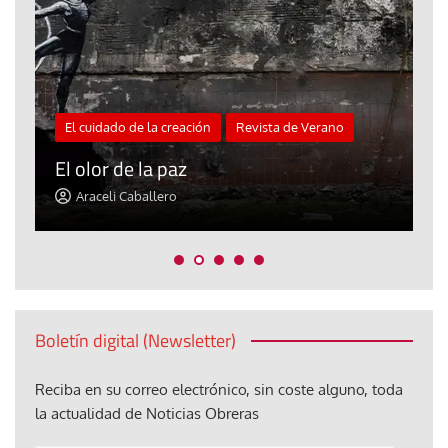
El cuidado de la creación
Revista de Verano
«
El olor de la paz
a
Araceli Caballero
Boletín digital (Newsletter)
Reciba en su correo electrónico, sin coste alguno, toda
la actualidad de Noticias Obreras