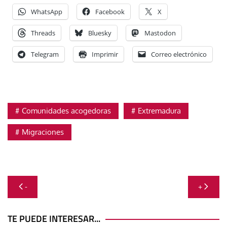
WhatsApp
Facebook
X
Threads
Bluesky
Mastodon
Telegram
Imprimir
Correo electrónico
Comunidades acogedoras
Extremadura
Migraciones
Navegación
-
+
de
entradas
TE PUEDE INTERESAR...