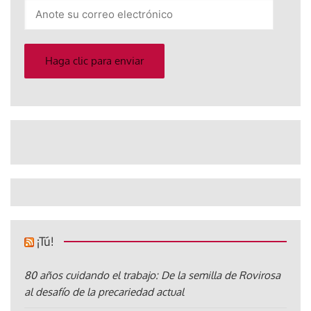
Anote
su
correo
electrónico
Haga clic para enviar
¡Tú!
80 años cuidando el trabajo: De la semilla de Rovirosa
al desafío de la precariedad actual