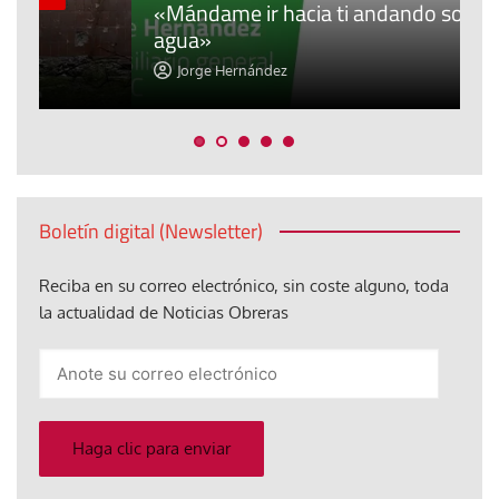
«Mándame ir hacia ti andando sobre el
d
agua»
t
Jorge Hernández
Boletín digital (Newsletter)
Reciba en su correo electrónico, sin coste alguno, toda
la actualidad de Noticias Obreras
Anote
su
correo
electrónico
Haga clic para enviar