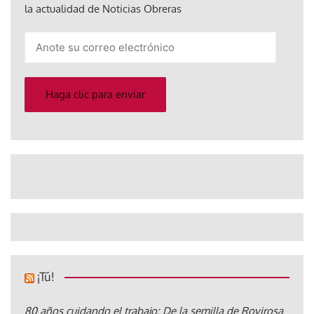
la actualidad de Noticias Obreras
Anote
su
correo
electrónico
Haga clic para enviar
¡Tú!
80 años cuidando el trabajo: De la semilla de Rovirosa