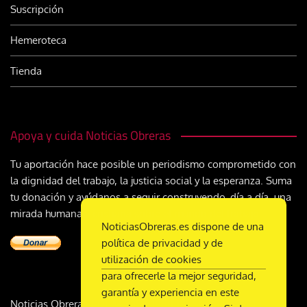
Suscripción
Hemeroteca
Tienda
Apoya y cuida Noticias Obreras
Tu aportación hace posible un periodismo comprometido con
la dignidad del trabajo, la justicia social y la esperanza. Suma
tu donación y ayúdanos a seguir construyendo, día a día, una
mirada humana y cristiana sobre el mundo del trabajo
NoticiasObreras.es dispone de una
política de privacidad y de
utilización de cookies
para ofrecerle la mejor seguridad,
garantía y experiencia en este
Noticias Obreras | DL M-2359-1958 | ISSN 2340-9231 |