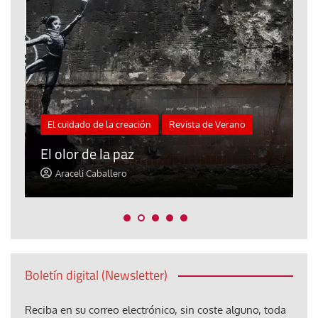
El cuidado de la creación
Revista de Verano
«
El olor de la paz
a
Araceli Caballero
Boletín digital (Newsletter)
Reciba en su correo electrónico, sin coste alguno, toda