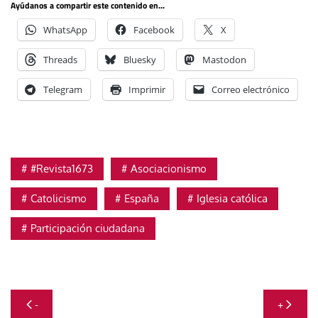
Ayúdanos a compartir este contenido en...
WhatsApp
Facebook
X
Threads
Bluesky
Mastodon
Telegram
Imprimir
Correo electrónico
#Revista1673
Asociacionismo
Catolicismo
España
Iglesia católica
Participación ciudadana
Navegación
-
+