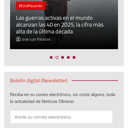
#EstáPasando
“
Las guerras activas en el mundo
d
alcanzan las 40 en 2025, la cifra más
a
alta de la última década
d
Jose Luis Palacios
Boletín digital (Newsletter)
Reciba en su correo electrónico, sin coste alguno, toda
la actualidad de Noticias Obreras
Anote
su
correo