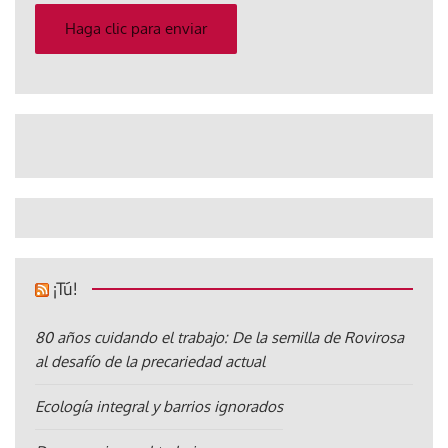
electrónico
Haga clic para enviar
¡Tú!
80 años cuidando el trabajo: De la semilla de Rovirosa
al desafío de la precariedad actual
Ecología integral y barrios ignorados