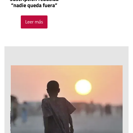
“nadie queda fuera”
Leer más