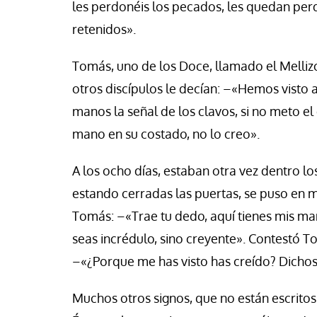
les perdonéis los pecados, les quedan perd
se Luis Palacios
Jose Luis Palacios
retenidos».
Tomás, uno de los Doce, llamado el Mellizo
otros discípulos le decían: –«Hemos visto a
manos la señal de los clavos, si no meto el
mano en su costado, no lo creo».
A los ocho días, estaban otra vez dentro lo
estando cerradas las puertas, se puso en m
Tomás: –«Trae tu dedo, aquí tienes mis ma
seas incrédulo, sino creyente». Contestó To
–«¿Porque me has visto has creído? Dichoso
Muchos otros signos, que no están escritos en