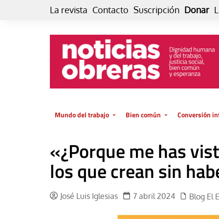
Skip
La revista
Contacto
Suscripción
Donar
L
to
content
Mundo del trabajo
Bien común
Conversión in
Datos e indicadores
Política
Otra vida fami
«¿Porque me has vist
de vida… es 
El trabajo es para la vida
Economía
El cuidado de
los que crean sin hab
GlobalizAcción
Experiencia
INFOR. Boletín informativo del
MMTC
Cultura
José Luis Iglesias
7 abril 2024
Blog El 
Laboral
Libro