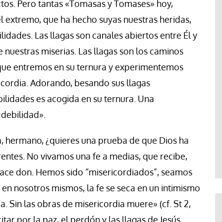
ectos. Pero tantas «Tomasas y Tomases» hoy,
 extremo, que ha hecho suyas nuestras heridas,
idades. Las llagas son canales abiertos entre Él y
nuestras miserias. Las llagas son los caminos
que entremos en su ternura y experimentemos
icordia. Adorando, besando sus llagas
lidades es acogida en su ternura. Una
«debilidad».
, hermano, ¿quieres una prueba de que Dios ha
ntes. No vivamos una fe a medias, que recibe,
hace don. Hemos sido “misericordiados”, seamos
 en nosotros mismos, la fe se seca en un intimismo
a. Sin las obras de misericordia muere» (cf. St 2,
ar por la paz, el perdón y las llagas de Jesús