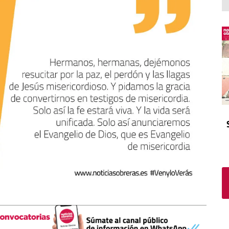
El atrio
Viñeta
In memoriam
Tribuna
Blog Sembrando sueños,
recogiendo humanidad
Blog Mensajes guardados
La columna