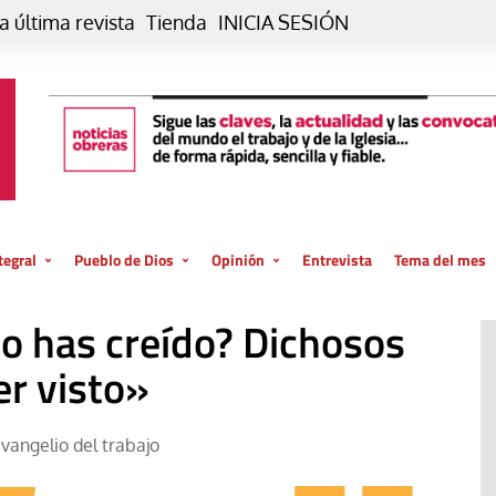
a última revista
Tienda
INICIA SESIÓN
tegral
Pueblo de Dios
Opinión
Entrevista
Tema del mes
liar, otro estilo
Iglesia
Editorial
o has creído? Dichosos
posible
La oración de cada día
Blog De paso…
 la creación
er visto»
Vaticano
Blog Eutopía
El termómetro
Blog El Evangelio del trabajo
Evangelio del trabajo
El Evangelio en tu vida
Blog Desde mi azotea