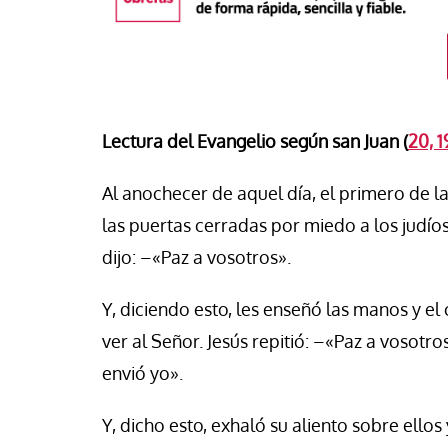
Lectura del Evangelio según san Juan (
20, 1
Al anochecer de aquel día, el primero de l
las puertas cerradas por miedo a los judíos
dijo: –«Paz a vosotros».
Y, diciendo esto, les enseñó las manos y el 
táPasando
ver al Señor. Jesús repitió: –«Paz a vosot
#EstáPasando
oral de Migraciones pide una
envió yo».
uesta urgente para más de
León XIV visitará U
00 menores que permanecen
Argentina y Perú a p
Y, dicho esto, exhaló su aliento sobre ellos 
euta
noviembre