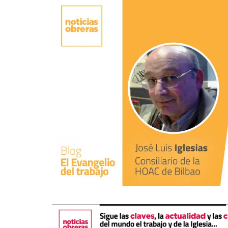
La mundialización
Cine
El amor en el mundo
Dos minutos
Los empobrecidos por el
Aplicaciones
mundo
Música
Radio — Mundo obrero hoy
Poesía
Vidas precarias
Relato