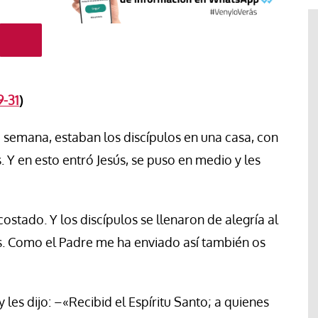
9-31
)
a semana, estaban los discípulos en una casa, con
. Y en esto entró Jesús, se puso en medio y les
costado. Y los discípulos se llenaron de alegría al
#EstáPasando
ros. Como el Padre me ha enviado así también os
“Aquí se está defendiendo la
ruguay,
democracia” afirma Roberto
rincipios de
Saviano ante la comunidad que
y les dijo: –«Recibid el Espíritu Santo; a quienes
resiste el desalojo de Spin Time