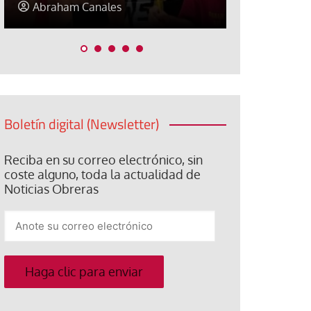
Elisa Brey
Jose Luis P
Boletín digital (Newsletter)
Reciba en su correo electrónico, sin
coste alguno, toda la actualidad de
Noticias Obreras
Anote
su
correo
electrónico
Haga clic para enviar