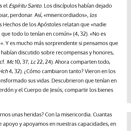
s el
Espíritu Santo
. Los discípulos habían dejado
iar, perdonar. Así, «misericordiados»
, los
os Hechos de los Apóstoles relatan que «nadie
que todo lo tenían en común» (4, 32). «No es
o». Y es mucho más sorprendente si pensamos que
 habían discutido sobre recompensas y honores,
cf.
Mc
10, 37;
Lc
22, 24). Ahora comparten todo,
Hch
4, 32). ¿Cómo cambiaron tanto? Vieron en los
ansformado sus vidas. Descubrieron que tenían en
rdón y el Cuerpo de Jesús; compartir los bienes
nos unas heridas? Con la misericordia. Cuantas
… me apoyo y apoyamos en nuestras capacidades, en