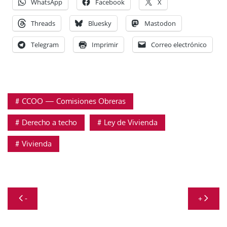
WhatsApp
Facebook
X
Threads
Bluesky
Mastodon
Telegram
Imprimir
Correo electrónico
CCOO — Comisiones Obreras
Derecho a techo
Ley de Vivienda
Vivienda
Navegación
-
+
de