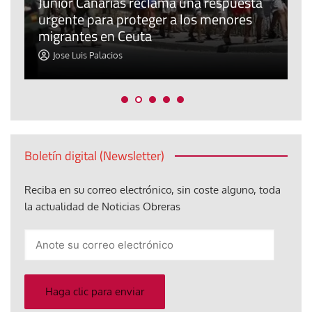
n
Junior Canarias reclama una respuesta
urgente para proteger a los menores
P
migrantes en Ceuta
y
Jose Luis Palacios
Boletín digital (Newsletter)
Reciba en su correo electrónico, sin coste alguno, toda
la actualidad de Noticias Obreras
Anote
su
correo
electrónico
Haga clic para enviar