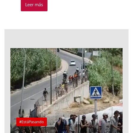
Leer más
#EstáPasando
e