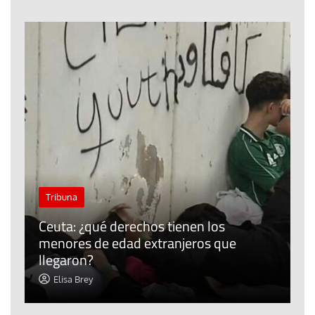
Tribuna
Ceuta: ¿qué derechos tienen los
P
menores de edad extranjeros que
r
llegaron?
m
Elisa Brey