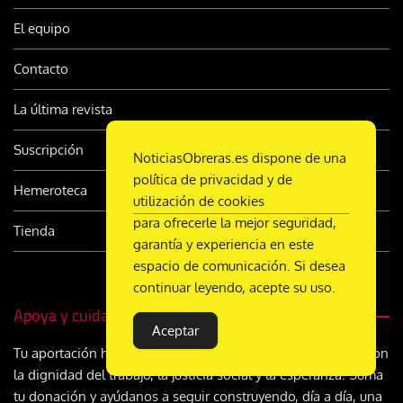
El equipo
Contacto
La última revista
Suscripción
NoticiasObreras.es dispone de una
política de privacidad y de
Hemeroteca
utilización de cookies
para ofrecerle la mejor seguridad,
Tienda
garantía y experiencia en este
espacio de comunicación. Si desea
continuar leyendo, acepte su uso.
Apoya y cuida Noticias Obreras
Aceptar
Tu aportación hace posible un periodismo comprometido con
la dignidad del trabajo, la justicia social y la esperanza. Suma
tu donación y ayúdanos a seguir construyendo, día a día, una