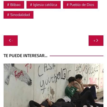
Bilbao
Iglesia católica
Pueblo de Dios
Sinodalidad
Navegación
-
+
de
entradas
TE PUEDE INTERESAR...