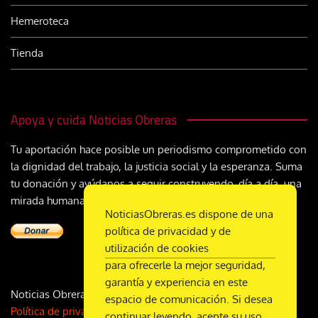
Hemeroteca
Tienda
Apoya y cuida Noticias Obreras
Tu aportación hace posible un periodismo comprometido con
la dignidad del trabajo, la justicia social y la esperanza. Suma
tu donación y ayúdanos a seguir construyendo, día a día, una
mirada humana y cristiana sobre el mundo del trabajo
NoticiasObreras.es dispone de una
política de privacidad y de
utilización de cookies
para ofrecerle la mejor seguridad,
garantía y experiencia en este
Noticias Obreras | DL M-2359-1958 | ISSN 2340-9231 |
espacio de comunicación. Si desea
Política de privacidad
| Licencia
CC 4.0
continuar leyendo, acepte su uso.