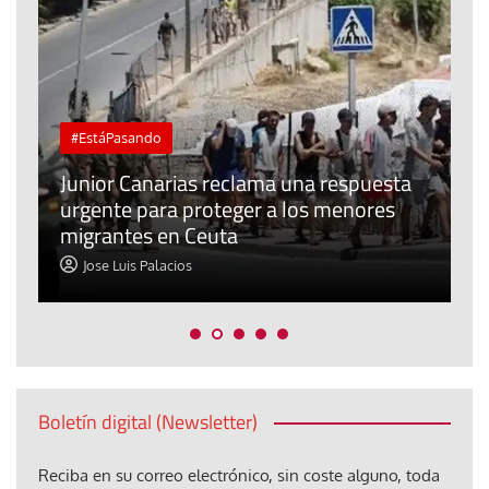
#EstáPasando
e
n
Junior Canarias reclama una respuesta
urgente para proteger a los menores
P
migrantes en Ceuta
y
Jose Luis Palacios
Boletín digital (Newsletter)
Reciba en su correo electrónico, sin coste alguno, toda