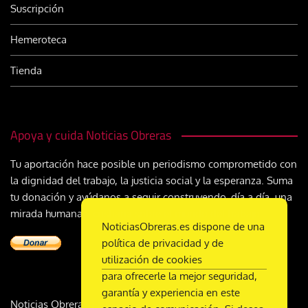
Suscripción
Hemeroteca
Tienda
Apoya y cuida Noticias Obreras
Tu aportación hace posible un periodismo comprometido con
la dignidad del trabajo, la justicia social y la esperanza. Suma
tu donación y ayúdanos a seguir construyendo, día a día, una
mirada humana y cristiana sobre el mundo del trabajo
NoticiasObreras.es dispone de una
política de privacidad y de
utilización de cookies
para ofrecerle la mejor seguridad,
garantía y experiencia en este
Noticias Obreras | DL M-2359-1958 | ISSN 2340-9231 |