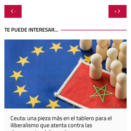
Navegación
-
+
de
entradas
TE PUEDE INTERESAR...
Ceuta: una pieza más en el tablero para el
iliberalismo que atenta contra las