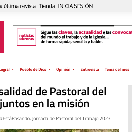
a última revista
Tienda
INICIA SESIÓN
tegral
Pueblo de Dios
Opinión
Entrevista
Tema del mes
liar, otro estilo
Iglesia
Editorial
salidad de Pastoral del
posible
La oración de cada día
Blog De paso…
 la creación
juntos en la misión
Vaticano
Blog Eutopía
El termómetro
Blog El Evangelio del trabajo
#EstáPasando
Jornada de Pastoral del Trabajo 2023
,
El Evangelio en tu vida
Blog Desde mi azotea