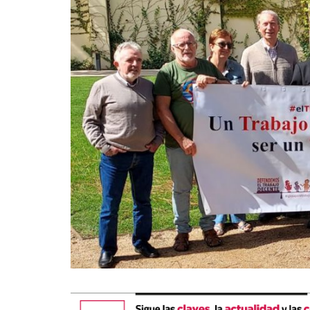
La mundialización
Cine
El amor en el mundo
Dos minutos
Los empobrecidos por el
Aplicaciones
mundo
Música
Radio — Mundo obrero hoy
Poesía
Vidas precarias
Relato