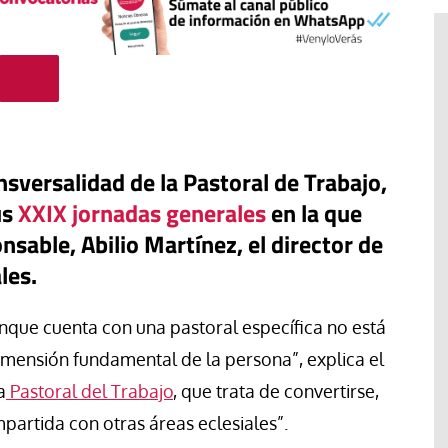
nsversalidad de la Pastoral de Trabajo,
us
XXIX jornadas generales
en la que
sable, Abilio Martínez, el director de
les.
unque cuenta con una pastoral específica no está
Tribuna
y sindicales
imensión fundamental de la persona”, explica el
rma profunda
Ceuta: ¿qué derechos tienen los
a
Pastoral del Trabajo
, que trata de convertirse,
 el Gobierno
menores de edad extranjeros
artida con otras áreas eclesiales”.
 Europa
que llegaron?