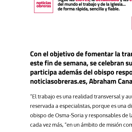
Con el objetivo de fomentar la tra
este fin de semana, se celebran s
participa además del obispo respon
noticiasobreras.es, Abraham Cana
#EstáPasando
“El trabajo es una realidad transversal y a
táPasando
Colectivos sociales 
reservada a especialistas, porque es una d
 XIV visitará Uruguay,
reclaman una refo
obispo de Osma-Soria y responsables de l
ntina y Perú a principios de
del IMV tras admitir
cada vez más, “en un ámbito de misión comp
iembre
sus carencias ante