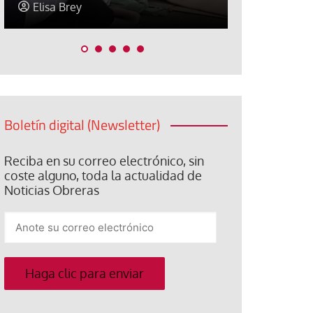
Jose Luis Palacios
Jose Luis P
Boletín digital (Newsletter)
Reciba en su correo electrónico, sin
coste alguno, toda la actualidad de
Noticias Obreras
Anote
su
correo
electrónico
Haga clic para enviar