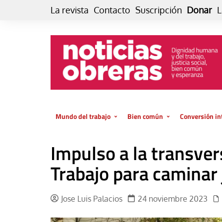
Skip
La revista
Contacto
Suscripción
Donar
L
to
content
Mundo del trabajo
Bien común
Conversión in
Datos e indicadores
Política
Otra vida fami
Impulso a la transver
de vida… es 
El trabajo es para la vida
Economía
El cuidado de
Trabajo para caminar 
GlobalizAcción
Experiencia
INFOR. Boletín informativo del
MMTC
Cultura
Jose Luis Palacios
24 noviembre 2023
Laboral
Libro