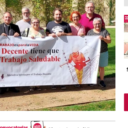
El atrio
Viñeta
In memoriam
Tribuna
Blog Sembrando sueños,
recogiendo humanidad
Blog Mensajes guardados
La columna