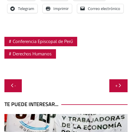
Telegram
Imprimir
Correo electrónico
Conferencia Episcopal de Perú
Derechos Humanos
Navegación
-
+
de
entradas
TE PUEDE INTERESAR...