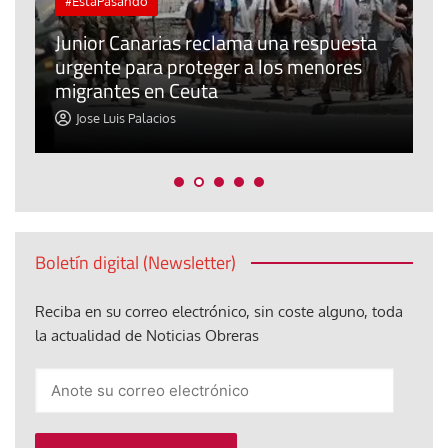
#EstáPasando
e
n
Junior Canarias reclama una respuesta
urgente para proteger a los menores
P
migrantes en Ceuta
y
Jose Luis Palacios
Boletín digital (Newsletter)
Reciba en su correo electrónico, sin coste alguno, toda
la actualidad de Noticias Obreras
Anote
su
correo