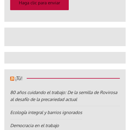
electrónico
Haga clic para enviar
¡Tú!
80 años cuidando el trabajo: De la semilla de Rovirosa
al desafío de la precariedad actual
Ecología integral y barrios ignorados
Democracia en el trabajo