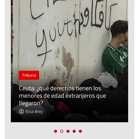
J
Tribuna
P
Ceuta: ¿qué derechos tienen los
E
menores de edad extranjeros que
m
llegaron?
c
Elisa Brey