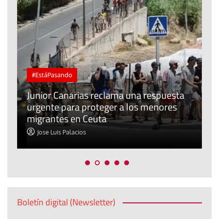
#EstáPasando
e
n
Junior Canarias reclama una respuesta
urgente para proteger a los menores
P
migrantes en Ceuta
y
Jose Luis Palacios
Boletín digital (Newsletter)