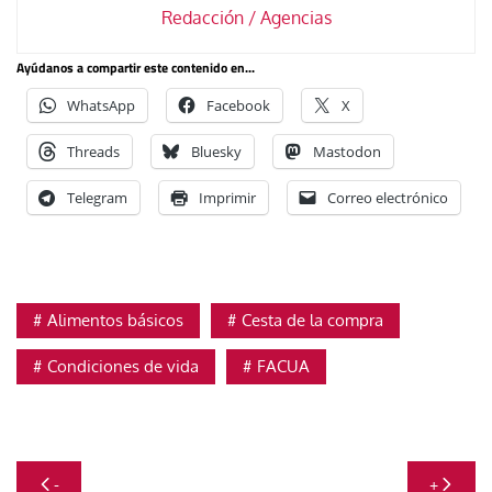
Redacción / Agencias
Ayúdanos a compartir este contenido en...
WhatsApp
Facebook
X
Threads
Bluesky
Mastodon
Telegram
Imprimir
Correo electrónico
Alimentos básicos
Cesta de la compra
Condiciones de vida
FACUA
Navegación
-
+