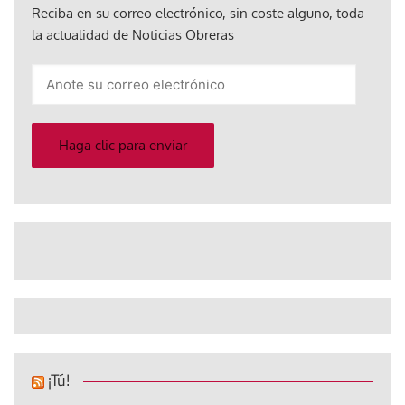
Reciba en su correo electrónico, sin coste alguno, toda
la actualidad de Noticias Obreras
Anote
su
correo
electrónico
Haga clic para enviar
¡Tú!