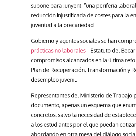
vid Alvarado
José Luis Iglesias
supone para Junyent, “una periferia labora
reducción injustificada de costes para la
juventud a la precariedad.
Gobierno y agentes sociales se han compr
prácticas no laborales
–Estatuto del Becar
compromisos alcanzados en la última ref
Plan de Recuperación, Transformación y Res
desempleo juvenil.
Representantes del Ministerio de Trabajo 
documento, apenas un esquema que enumera
concretos, salvo la necesidad de establ
a los estudiantes por el que puedan cotizar
abordando en otra mesa del diálogo social, 