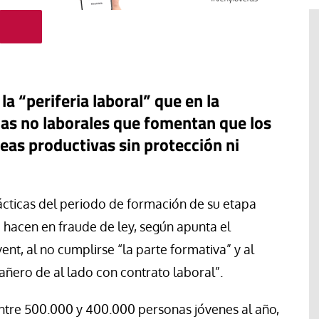
la “periferia laboral” que en la
cas no laborales que fomentan que los
eas productivas sin protección ni
ácticas del periodo de formación de su etapa
o hacen en fraude de ley, según apunta el
#EstáPasando
nt, al no cumplirse “la parte formativa” y al
Movimientos populares y
sindicatos de Argentina marchan
ñero de al lado con contrato laboral”.
en San Cayetano en demanda de
“paz, pan, tierra, techo y trabajo”
 entre 500.000 y 400.000 personas jóvenes al año,