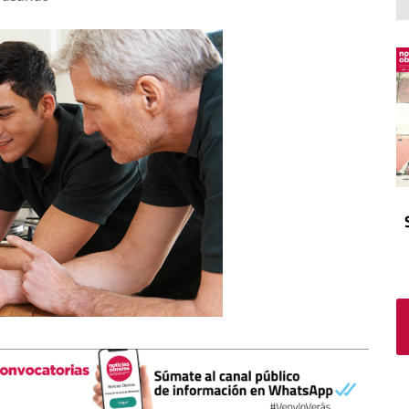
El atrio
Viñeta
In memoriam
Tribuna
Blog Sembrando sueños,
recogiendo humanidad
Blog Mensajes guardados
La columna