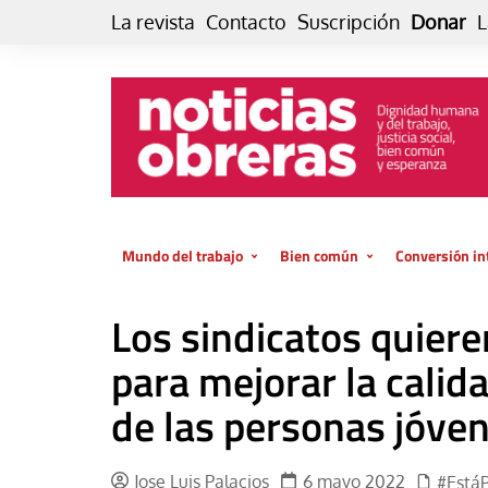
Skip
La revista
Contacto
Suscripción
Donar
L
to
content
Mundo del trabajo
Bien común
Conversión in
Datos e indicadores
Política
Otra vida fami
Los sindicatos quiere
de vida… es 
El trabajo es para la vida
Economía
El cuidado de
para mejorar la calid
GlobalizAcción
Experiencia
de las personas jóve
INFOR. Boletín informativo del
MMTC
Cultura
Laboral
Libro
Jose Luis Palacios
6 mayo 2022
#Está