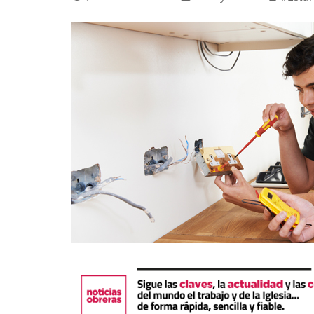
La mundialización
Cine
El amor en el mundo
Dos minutos
Los empobrecidos por el
Aplicaciones
mundo
Música
Radio — Mundo obrero hoy
Poesía
Vidas precarias
Relato