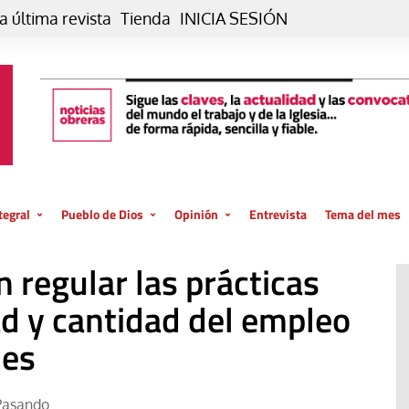
a última revista
Tienda
INICIA SESIÓN
tegral
Pueblo de Dios
Opinión
Entrevista
Tema del mes
liar, otro estilo
Iglesia
Editorial
n regular las prácticas
posible
La oración de cada día
Blog De paso…
 la creación
ad y cantidad del empleo
Vaticano
Blog Eutopía
nes
El termómetro
Blog El Evangelio del trabajo
El Evangelio en tu vida
Blog Desde mi azotea
Pasando