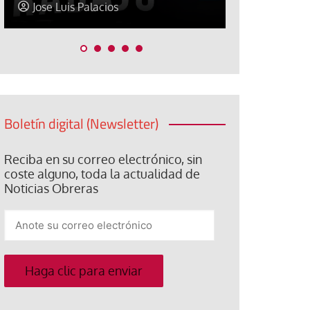
Jose Luis Palacios
Paco (Quis
Boletín digital (Newsletter)
Reciba en su correo electrónico, sin
coste alguno, toda la actualidad de
Noticias Obreras
Anote
su
correo
electrónico
Haga clic para enviar