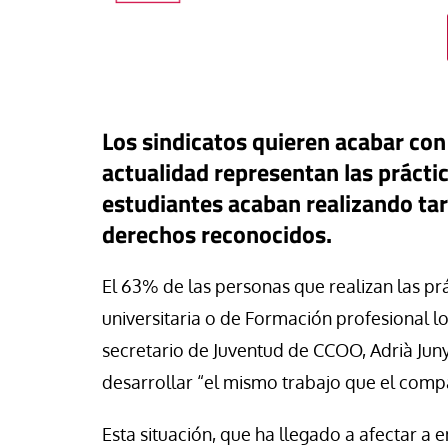
Los sindicatos quieren acabar con 
actualidad representan las prácti
estudiantes acaban realizando tar
derechos reconocidos.
El 63% de las personas que realizan las pr
universitaria o de Formación profesional l
buna
secretario de Juventud de CCOO, Adrià Junye
a: una pieza más en el
ero para el iliberalismo que
desarrollar “el mismo trabajo que el compa
Tribuna
ta contra las democracias
 mundo
La otra orilla
Esta situación, que ha llegado a afectar a