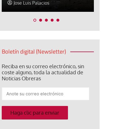
Jose Luis Palacios
Jose Luis P
Boletín digital (Newsletter)
Reciba en su correo electrónico, sin
coste alguno, toda la actualidad de
Noticias Obreras
Anote
su
correo
electrónico
Haga clic para enviar