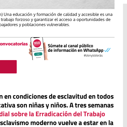
) Una educación y formación de calidad y accesible es una
 trabajo forzoso y garantizar el acceso a oportunidades de
abajadores y poblaciones vulnerables.
#EstáPasando
n en condiciones de esclavitud en todos
Pastoral de Migraciones pide una
cativa son niñas y niños. A tres semanas
respuesta urgente para más de
al sobre la Erradicación del Trabajo
l obispo
1.000 menores que permanecen
 esclavismo moderno vuelve a estar en la
años
en Ceuta