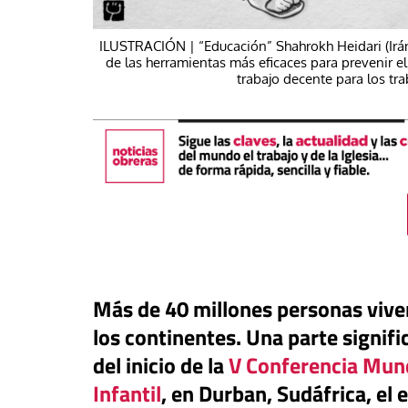
ILUSTRACIÓN | “Educación” Shahrokh Heidari (Irán
de las herramientas más eficaces para prevenir el
trabajo decente para los tr
Más de 40 millones personas vive
táPasando
los continentes. Una parte signifi
#EstáPasando
nando Fronteras eleva a
del inicio de la
V Conferencia Mundi
las víctimas de la crisis
Enrique Angelelli, e
Infantil
, en Durban, Sudáfrica, el
teriza en Ceuta
asesinado hace 50 