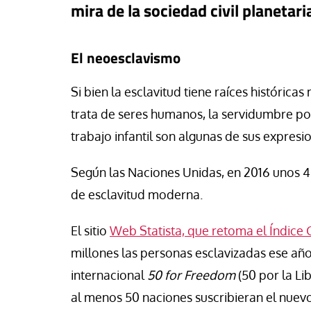
mira de la sociedad civil planetari
se Luis Palacios
Francesco Strazzari
El neoesclavismo
Si bien la esclavitud tiene raíces histórica
trata de seres humanos, la servidumbre por
trabajo infantil son algunas de sus expresi
Según las Naciones Unidas, en 2016 unos 
de esclavitud moderna.
El sitio
Web Statista, que retoma el Índice 
millones las personas esclavizadas ese a
internacional
50 for Freedom
(50 por la Li
al menos 50 naciones suscribieran el nuev