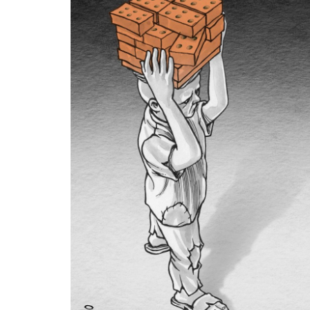
La mundialización
Cine
El amor en el mundo
Dos minutos
Los empobrecidos por el
Aplicaciones
mundo
Música
Radio — Mundo obrero hoy
Poesía
Vidas precarias
Relato