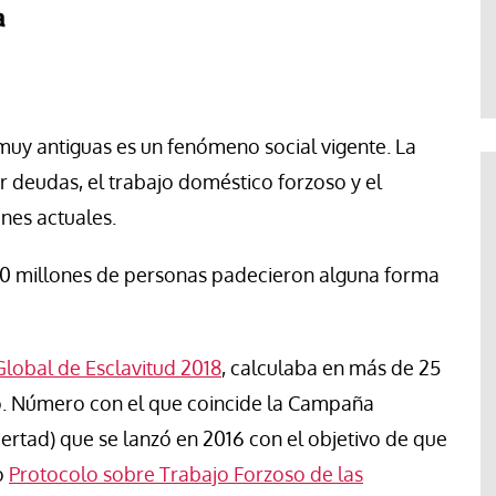
a
Jose Luis Palacios
s muy antiguas es un fenómeno social vigente. La
 deudas, el trabajo doméstico forzoso y el
ones actuales.
40 millones de personas padecieron alguna forma
Global de Esclavitud 2018
, calculaba en más de 25
ño. Número con el que coincide la Campaña
bertad) que se lanzó en 2016 con el objetivo de que
o
Protocolo sobre Trabajo Forzoso de las