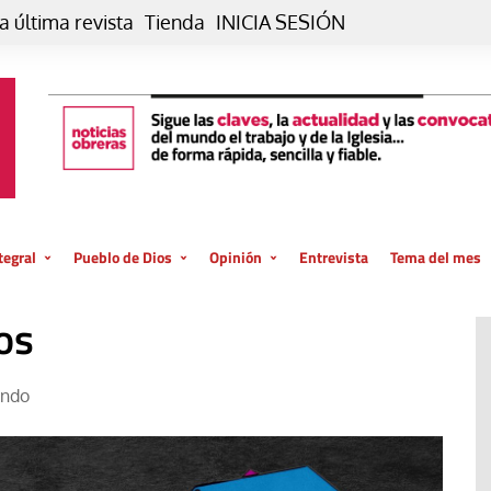
a última revista
Tienda
INICIA SESIÓN
tegral
Pueblo de Dios
Opinión
Entrevista
Tema del mes
liar, otro estilo
Iglesia
Editorial
os
posible
La oración de cada día
Blog De paso…
 la creación
Vaticano
Blog Eutopía
ando
El termómetro
Blog El Evangelio del trabajo
El Evangelio en tu vida
Blog Desde mi azotea