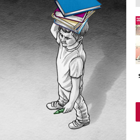
El atrio
Viñeta
In memoriam
Tribuna
Blog Sembrando sueños,
recogiendo humanidad
Blog Mensajes guardados
La columna