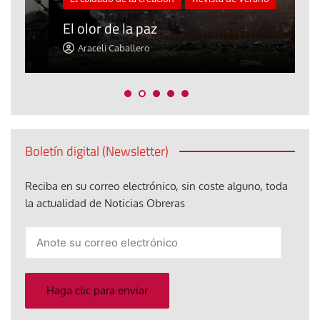
«
El olor de la paz
a
Araceli Caballero
Boletín digital (Newsletter)
Reciba en su correo electrónico, sin coste alguno, toda
la actualidad de Noticias Obreras
Anote
su
correo
electrónico
Haga clic para enviar